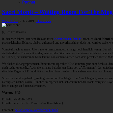
Partner
Sacri Monti – Waiting Room For The Mag
Walter Kraus
|
2. Juli 2019
|
0 Comments
(c) Tee Pee Records
In den vier Jahren seit dem Release ihres
selbstbetitelten Debüts
ließen es
Sacri Monti
al
psychedelischen Exkurse bleiben aufregend und unvorhersehbar, doch nun wird es stellenwei
Vom Aufbruch zu neuen Ufern merkt man zumindest anfangs noch herzlich wenig. Der eröffne
ein fieberhafter Rocker mit wilder, ausufernder Gitarrenarbeit und abenteuerlich wirbelnde
Musik Zeit, der ausufernde Mittelteil mit konstantem Suchen nach dem perfekten Riff reißt d
Wo bleiben die angesprochenen Experimente eigentlich? Die kommen ganz zum Schluss, denn 
doch recht kurzweilig. Auch die anfangs balladesken Züge von „Affirmation“, das zwische
sämtliche Regler auf Elf und lädt zur wilden Jam-Session mit ausuferndem Gitarrensolo ein.
So vertraut und vogelwild „Waiting Room For The Magic Hour“ auch beginnt, so unvorhers
Geringsten nachzulassen. Rundherum ergeben sich schweißtreibender Rock, verquere Psych
lassen einiges an Potenzial erkennen.
Wertung: 8/10
Erhältlich ab: 05.07.2019
Erhältlich über: Tee Pee Records (Soulfood Music)
Facebook:
www.facebook.com/sacrimontiband