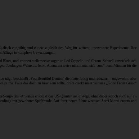
kalisch endgültig und ebnete zugleich den Weg für weitere, unerwartete Experimente. Ihre
 des Alltags in komplexe Gewandungen.
Blues, und erinnert stellenweise sogar an Led Zeppelin und Cream. Schnell entwickelt sich
mals gen überlangen Wahnsinn lenkt. Ausnahmsweise nimmt man sich „nur“ neun Minuten für die
trägt, beschließt „You Beautiful Demon“ die Platte folkig und reduziert – ungewohnt, aber
r prima. Falls das doch zu brav sein sollte, dreht direkt im Anschluss „Gone From Grace“
r/Songwriter-Anleihen entdeckt das US-Quintett neue Wege, ohne dabei jedoch auch nur im
erdings mit gewohnter Spielfreude. Auf ihrer neuen Platte wachsen Sacri Monti enorm und