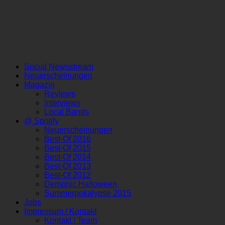
Social Newsstream
Neuerscheinungen
Magazin
Reviews
Interviews
Local Bands
@ Spotify
Neuerscheinungen
Best-Of 2016
Best-Of 2015
Best-Of 2014
Best-Of 2013
Best-Of 2012
Demonic Halloween
Summerpokalypse 2015
Jobs
Impressum / Kontakt
Kontakt / Team