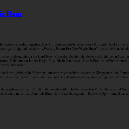
ic Hour
les andere als ruhig angehen. Das US-Quintett spielte reihenweise Konzerte, fand sich musi
se sogar folkig und balladesk.
„Waiting Room For The Magic Hour“
kleidet die Banalität
nde Titelsong nimmt die Hard-Rock-Vibes des Debüts mit, kleidet sie in ein wenig Fuzz und 
n Drums. Selbst für ein kurzes Psych-Break bleibt Zeit, bevor „Fear & Fire“ schließlich erst
afür von den Sitzen.
nachdem „Wading In Malcesine“ zunächst psychedelisch-balladeske Klänge nach San Francisco 
ndurch ein wenig Fahrt aufnimmt, sind neu. Die 60s-Rock-Verneigung gelingt Sacri Monti abe
ehbar geben sich Sacri Monti in der zweiten Albumhälfte. Zwischen Power-Ballade und Singe
edelia und monströse Jams mit Blues- und Fuzz-Schlagseite – bloß eine Spur kompakter, all