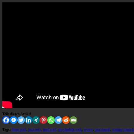
Teile diesen Artikel
Tags:
blues rock
,
fuzz rock
,
hard rock
,
psychedelic rock
,
review
,
sacri monti
,
waiting room f