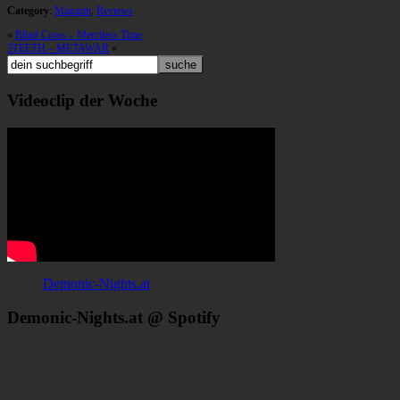
Category
:
Magazin
,
Reviews
«
Blind Cross – Merciless Time
3TEETH – METAWAR
»
Videoclip der Woche
Demonic-Nights.at
Demonic-Nights.at @ Spotify