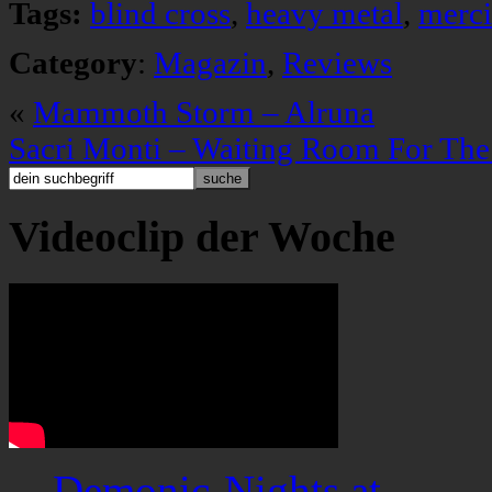
Tags:
blind cross
,
heavy metal
,
merci
Category
:
Magazin
,
Reviews
«
Mammoth Storm – Alruna
Sacri Monti – Waiting Room For Th
Videoclip der Woche
Demonic-Nights.at