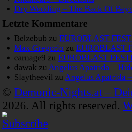
Dry Wedding – The Back Of Bey
Letzte Kommentare
Belzebub
zu
EUROBLAST FESTIV
Max Gregorio
zu
EUROBLAST FE
carnage9
zu
EUROBLAST FESTIV
dawak
zu
Angelus Apatrida – Hid
Slaytheevil
zu
Angelus Apatrida 
©
Demonic-Nights.at – De
2026. All rights reserved.
W