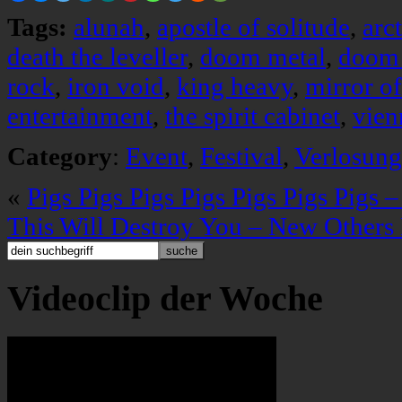
Tags:
alunah
,
apostle of solitude
,
arc
death the leveller
,
doom metal
,
doom 
rock
,
iron void
,
king heavy
,
mirror o
entertainment
,
the spirit cabinet
,
vien
Category
:
Event
,
Festival
,
Verlosung
«
Pigs Pigs Pigs Pigs Pigs Pigs Pigs
This Will Destroy You – New Others
Videoclip der Woche