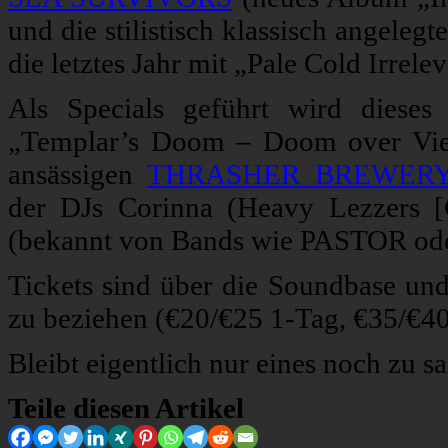
und die stilistisch klassisch angele
die letztes Jahr mit „Pale Cold Irrele
Als Specials geführt wird dieses
„Templar’s Doom – Doom over Vien
ansässigen
THRASHER BREWER
der DJs Corinna (Heavy Lezzers [
(bekannt von Bands wie PASTOR od
Tickets sind über die Soundbase und
zu beziehen (€20/€25 1-Tag, €35/€40
Bleibt eigentlich nur eines noch zu 
Teile diesen Artikel