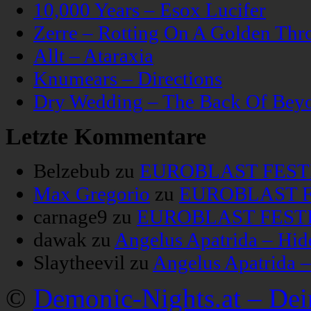
10,000 Years – Esox Lucifer
Zerre – Rotting On A Golden Thr
Allt – Ataraxia
Knumears – Directions
Dry Wedding – The Back Of Bey
Letzte Kommentare
Belzebub
zu
EUROBLAST FESTIV
Max Gregorio
zu
EUROBLAST FE
carnage9
zu
EUROBLAST FESTIV
dawak
zu
Angelus Apatrida – Hid
Slaytheevil
zu
Angelus Apatrida 
©
Demonic-Nights.at – De