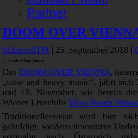
Partner
DOOM OVER VIENNA XI
SchorschTM
|
25. September 2018
|
(c) Soundwall Entertainment
Das
DOOM OVER VIENNA
, öster
„slow and heavy music“, jährt sich
und 10. November, wie bereits die
Wiener Liveclubs
Viper Room Vienn
Traditionellerweise wird hier 
gehuldigt, sondern innovative Under
erstmalig nach Österreich gebr