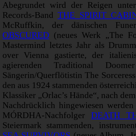
Abegrundet wird der Reigen unte
Records-Band
THE SPIRIT CABI
McRuffkin, der dänischen Fu
OBSCURED
(neues Werk „The Fore
Mastermind letztes Jahr als D
over Vienna gastierte, der italie
agierenden Traditional 
Sängerin/Querflötistin The Sorcere
den aus 1924 stammenden österreich
Klassiker „Orlac’s Hände“, nach dem 
Nachdrücklich hingewiesen werden
MÓRDHA-Nachfolger
DEATH T
Steiermark stammenden, instrume
SEA SURVIVORS
(neues Album „In