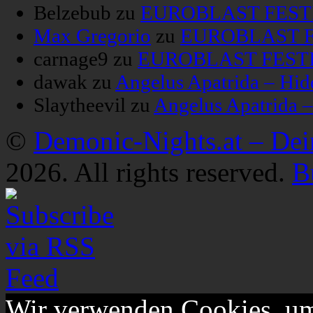
Belzebub
zu
EUROBLAST FESTIV
Max Gregorio
zu
EUROBLAST FE
carnage9
zu
EUROBLAST FESTIV
dawak
zu
Angelus Apatrida – Hid
Slaytheevil
zu
Angelus Apatrida 
©
Demonic-Nights.at – De
2026. All rights reserved.
B
Wir verwenden Cookies, um