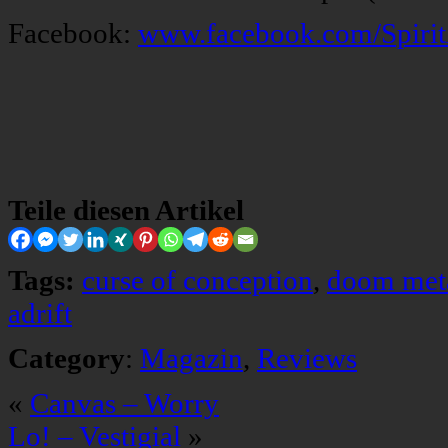
Facebook:
www.facebook.com/Spirit
Teile diesen Artikel
Tags:
curse of conception
,
doom met
adrift
Category
:
Magazin
,
Reviews
«
Canvas – Worry
Lo! – Vestigial
»