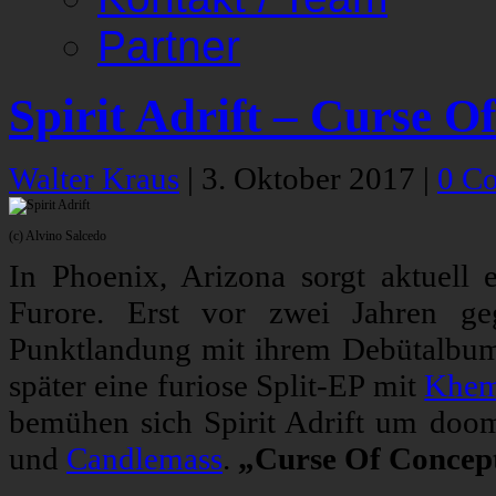
Partner
Spirit Adrift – Curse O
Walter Kraus
|
3. Oktober 2017
|
0 C
(c) Alvino Salcedo
In Phoenix, Arizona sorgt aktuell 
Furore. Erst vor zwei Jahren ge
Punktlandung mit ihrem Debütalbum
später eine furiose Split-EP mit
Khe
bemühen sich Spirit Adrift um doom
und
Candlemass
.
„Curse Of Concep