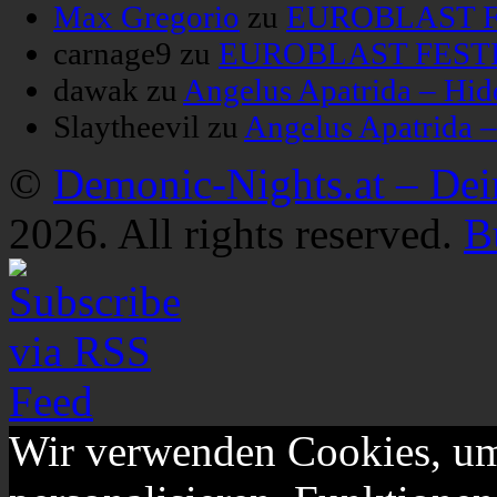
Max Gregorio
zu
EUROBLAST FE
carnage9
zu
EUROBLAST FESTIV
dawak
zu
Angelus Apatrida – Hid
Slaytheevil
zu
Angelus Apatrida 
©
Demonic-Nights.at – De
2026. All rights reserved.
B
Wir verwenden Cookies, um