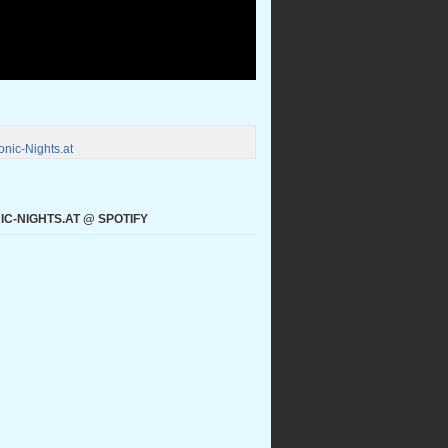
nic-Nights.at
C-NIGHTS.AT @ SPOTIFY