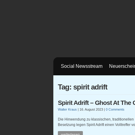
Social Newsstream
Neuerschei
Tag: spirit adrift
Spirit Adrift – Ghost At The
Walter Kraus
|
16. August 2023
|
0 Comments
Die Hinwendung zu klassischen, traditionellen 
Besetzung legen Spirit Adrift einen Volltreffer vo
weiterlesen