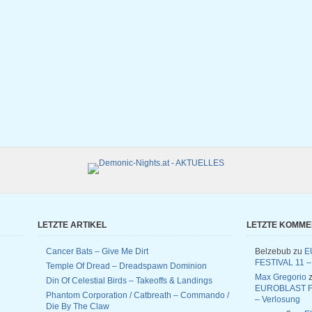
LETZTE ARTIKEL
LETZTE KOMM
Cancer Bats – Give Me Dirt
Belzebub
zu
E
FESTIVAL 11 –
Temple Of Dread – Dreadspawn Dominion
Max Gregorio
z
Din Of Celestial Birds – Takeoffs & Landings
EUROBLAST F
Phantom Corporation / Catbreath – Commando /
– Verlosung
Die By The Claw