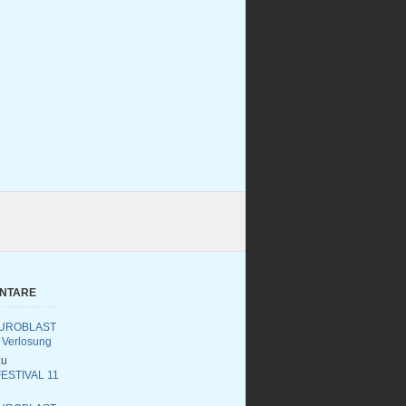
ENTARE
UROBLAST
 Verlosung
u
ESTIVAL 11