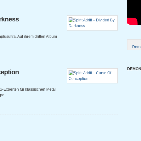
arkness
onplusultra. Auf ihrem dritten Album
Demo
DEMONI
ception
S-Experten für klassischen Metal
pe.