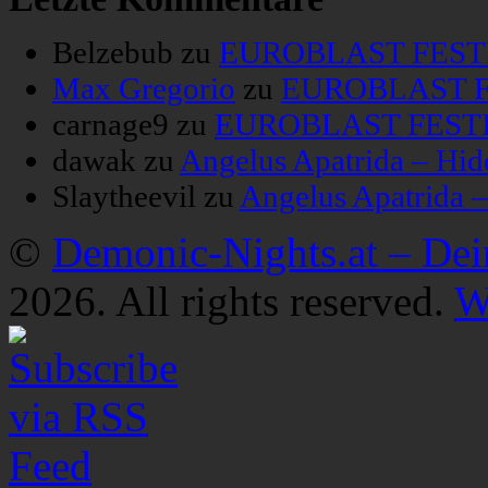
Belzebub
zu
EUROBLAST FESTIV
Max Gregorio
zu
EUROBLAST FE
carnage9
zu
EUROBLAST FESTIV
dawak
zu
Angelus Apatrida – Hid
Slaytheevil
zu
Angelus Apatrida 
©
Demonic-Nights.at – De
2026. All rights reserved.
W