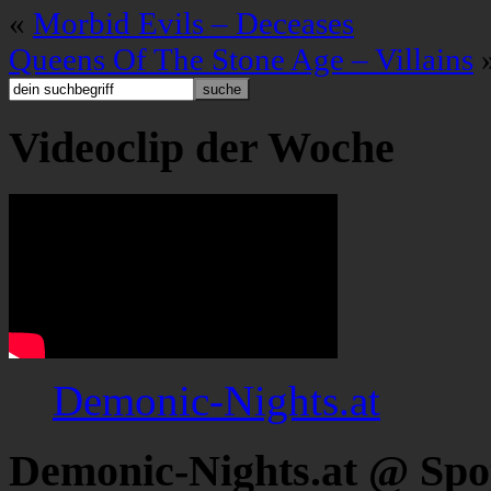
«
Morbid Evils – Deceases
Queens Of The Stone Age – Villains
Videoclip der Woche
Demonic-Nights.at
Demonic-Nights.at @ Spo