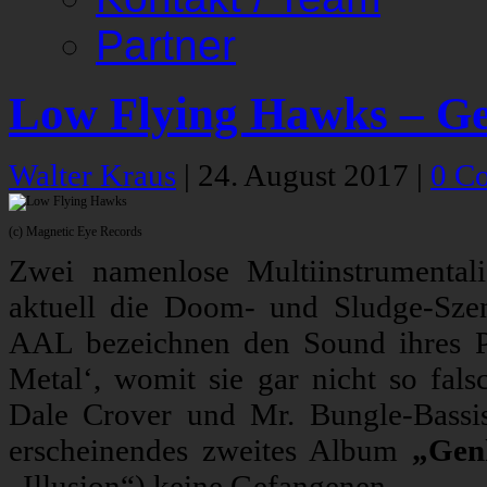
Partner
Low Flying Hawks – G
Walter Kraus
|
24. August 2017
|
0 C
(c) Magnetic Eye Records
Zwei namenlose Multiinstrumenta
aktuell die Doom- und Sludge-Sze
AAL bezeichnen den Sound ihres P
Metal‘, womit sie gar nicht so fa
Dale Crover und Mr. Bungle-Bassis
erscheinendes zweites Album
„Gen
„Illusion“) keine Gefangenen.