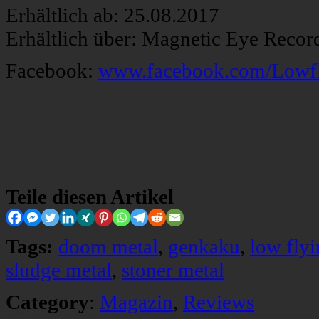
Erhältlich ab: 25.08.2017
Erhältlich über: Magnetic Eye Recor
Facebook:
www.facebook.com/Lowf
Teile diesen Artikel
Tags:
doom metal
,
genkaku
,
low fly
sludge metal
,
stoner metal
Category
:
Magazin
,
Reviews