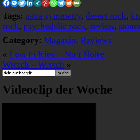
Tags:
astra symmetry
,
desert rock
,
kr
rock
,
psychedelic rock
,
review
,
stone
Category
:
Magazin
,
Reviews
«
Lost In Kiev – Nuit Noire
Wretch – Wretch
»
Videoclip der Woche