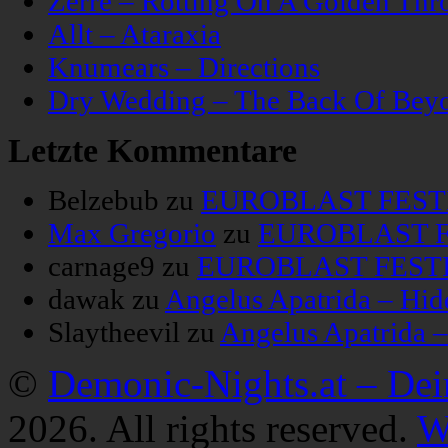
Zerre – Rotting On A Golden Thr
Allt – Ataraxia
Knumears – Directions
Dry Wedding – The Back Of Bey
Letzte Kommentare
Belzebub
zu
EUROBLAST FESTIV
Max Gregorio
zu
EUROBLAST FE
carnage9
zu
EUROBLAST FESTIV
dawak
zu
Angelus Apatrida – Hid
Slaytheevil
zu
Angelus Apatrida 
©
Demonic-Nights.at – De
2026. All rights reserved.
W