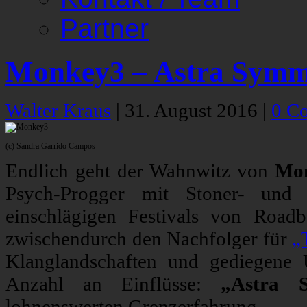
Partner
Monkey3 – Astra Symm
Walter Kraus
|
31. August 2016
|
0 C
(c) Sandra Garrido Campos
Endlich geht der Wahnwitz von
Mo
Psych-Progger mit Stoner- und K
einschlägigen Festivals von Road
zwischendurch den Nachfolger für
„
Klanglandschaften und gediegene 
Anzahl an Einflüsse:
„Astra 
lohnenswerten Grenzerfahrung.