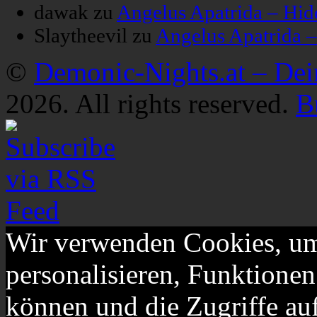
dawak
zu
Angelus Apatrida – Hid
Slaytheevil
zu
Angelus Apatrida 
©
Demonic-Nights.at – De
2026. All rights reserved.
B
Wir verwenden Cookies, um
personalisieren, Funktionen
können und die Zugriffe au