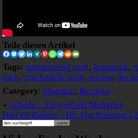
Teile diesen Artikel
Tags:
instrumental rock
,
krautrock
,
m
rock
,
psychedelic rock
,
review
,
the 5
Category
:
Magazin
,
Reviews
«
tuXedo – Flowerfield Melodies
Hail Of Bullets – III: The Rommel C