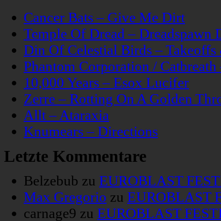
Cancer Bats – Give Me Dirt
Temple Of Dread – Dreadspawn 
Din Of Celestial Birds – Takeoff
Phantom Corporation / Catbreat
10,000 Years – Esox Lucifer
Zerre – Rotting On A Golden Thr
Allt – Ataraxia
Knumears – Directions
Letzte Kommentare
Belzebub
zu
EUROBLAST FESTIV
Max Gregorio
zu
EUROBLAST FE
carnage9
zu
EUROBLAST FESTIV