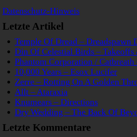
Datenschutz-Hinweis
Letzte Artikel
Temple Of Dread – Dreadspawn 
Din Of Celestial Birds – Takeoff
Phantom Corporation / Catbreat
10,000 Years – Esox Lucifer
Zerre – Rotting On A Golden Thr
Allt – Ataraxia
Knumears – Directions
Dry Wedding – The Back Of Bey
Letzte Kommentare