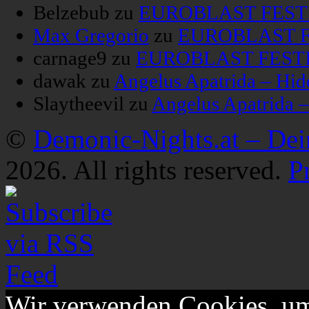
Belzebub
zu
EUROBLAST FESTIV
Max Gregorio
zu
EUROBLAST FE
carnage9
zu
EUROBLAST FESTIV
dawak
zu
Angelus Apatrida – Hid
Slaytheevil
zu
Angelus Apatrida 
©
Demonic-Nights.at – De
2026. All rights reserved.
P
Wir verwenden Cookies, um