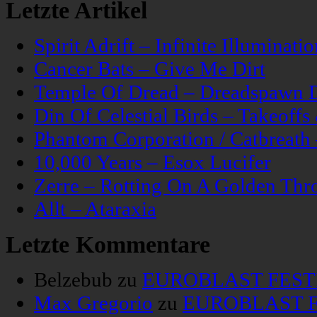
Letzte Artikel
Spirit Adrift – Infinite Illuminatio
Cancer Bats – Give Me Dirt
Temple Of Dread – Dreadspawn 
Din Of Celestial Birds – Takeoff
Phantom Corporation / Catbreat
10,000 Years – Esox Lucifer
Zerre – Rotting On A Golden Thr
Allt – Ataraxia
Letzte Kommentare
Belzebub
zu
EUROBLAST FESTIV
Max Gregorio
zu
EUROBLAST FE