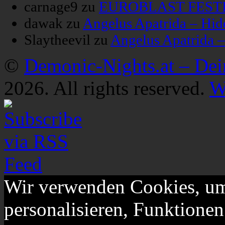
carnage9
zu
EUROBLAST FESTIV
dawak
zu
Angelus Apatrida – Hid
Slaytheevil
zu
Angelus Apatrida 
©
Demonic-Nights.at – De
2026. All rights reserved.
W
Wir verwenden Cookies, um
personalisieren, Funktionen