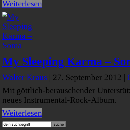
Weiterlesen
My Sleeping Karma – So
Walter Kraus
|
27. September 2012
|
Mit göttlich-berauschender Unterst
neues Instrumental-Rock-Album.
Weiterlesen