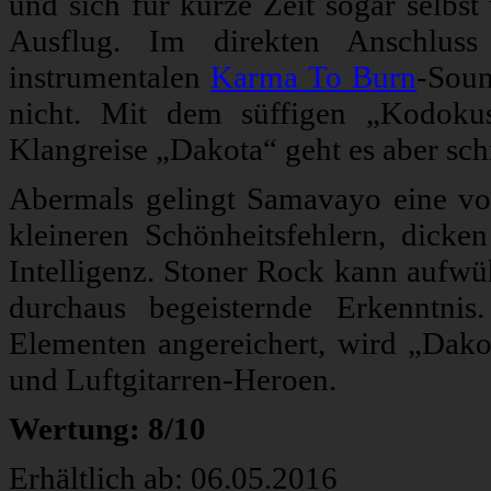
und sich für kurze Zeit sogar selbst
Ausflug. Im direkten Anschluss 
instrumentalen
Karma To Burn
-Soun
nicht. Mit dem süffigen „Kodoku
Klangreise „Dakota“ geht es aber sch
Abermals gelingt Samavayo eine von
kleineren Schönheitsfehlern, dicke
Intelligenz. Stoner Rock kann aufwüh
durchaus begeisternde Erkenntnis
Elementen angereichert, wird „Dakot
und Luftgitarren-Heroen.
Wertung: 8/10
Erhältlich ab: 06.05.2016