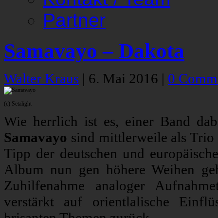
Partner
Samavayo – Dakota
Walter Kraus
|
6. Mai 2016
|
0 Comm
(c) Setalight
Wie herrlich ist es, einer Band da
Samavayo
sind mittlerweile als Trio
Tipp der deutschen und europäische
Album nun gen höhere Weihen ge
Zuhilfenahme analoger Aufnahmete
verstärkt auf orientlalische Ein
brisanten Themen zurück.