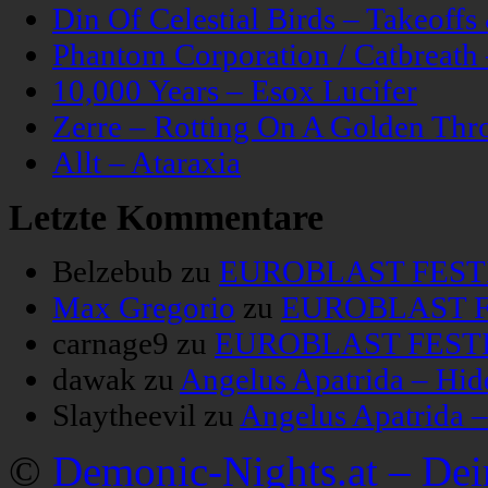
Din Of Celestial Birds – Takeoff
Phantom Corporation / Catbreat
10,000 Years – Esox Lucifer
Zerre – Rotting On A Golden Thr
Allt – Ataraxia
Letzte Kommentare
Belzebub
zu
EUROBLAST FESTIV
Max Gregorio
zu
EUROBLAST FE
carnage9
zu
EUROBLAST FESTIV
dawak
zu
Angelus Apatrida – Hid
Slaytheevil
zu
Angelus Apatrida 
©
Demonic-Nights.at – De