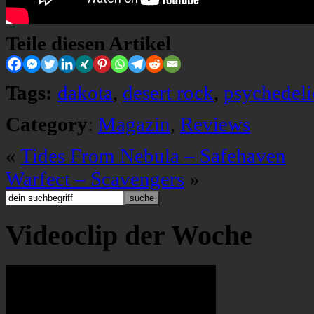
Teile diesen Artikel
Tags:
dakota
,
desert rock
,
psychedeli
Category
:
Magazin
,
Reviews
«
Tides From Nebula – Safehaven
Warfect – Scavengers
»
Videoclip der Woche