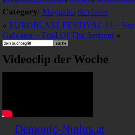
Category
:
Magazin
,
Reviews
«
EUROBLAST FESTIVAL 11 – Ver
Galvano – Trail Of The Serpent
»
Videoclip der Woche
Demonic-Nights.at