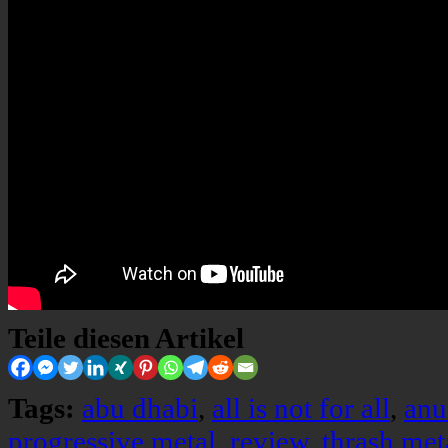
Teile diesen Artikel
Tags:
abu dhabi
,
all is not for all
,
an
progressive metal
,
review
,
thrash met