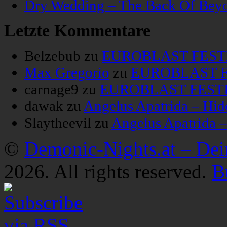
Dry Wedding – The Back Of Bey
Letzte Kommentare
Belzebub
zu
EUROBLAST FESTIV
Max Gregorio
zu
EUROBLAST FE
carnage9
zu
EUROBLAST FESTIV
dawak
zu
Angelus Apatrida – Hid
Slaytheevil
zu
Angelus Apatrida 
©
Demonic-Nights.at – De
2026. All rights reserved.
B