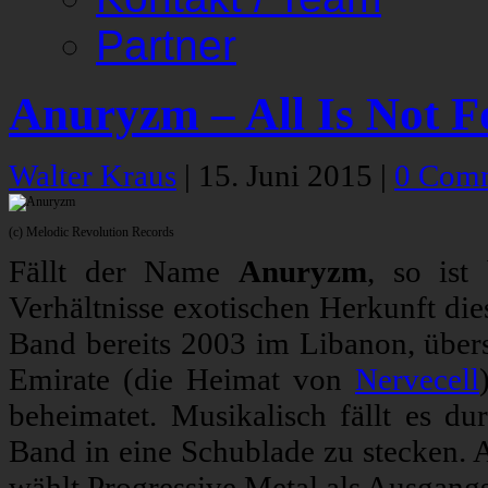
Partner
Anuryzm – All Is Not F
Walter Kraus
|
15. Juni 2015
|
0 Com
(c) Melodic Revolution Records
Fällt der Name
Anuryzm
, so ist
Verhältnisse exotischen Herkunft die
Band bereits 2003 im Libanon, übersi
Emirate (die Heimat von
Nervecell
beheimatet. Musikalisch fällt es du
Band in eine Schublade zu stecken.
wählt Progressive Metal als Ausgangsp