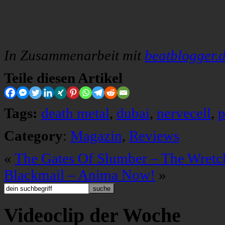
In Zusammenarbeit mit
beatblogger.
Teile diesen Artikel
Tags:
death metal
,
dubai
,
nervecell
,
p
Category
:
Magazin
,
Reviews
«
The Gates Of Slumber – The Wretc
Blackmail – Anima Now!
»
Videoclip der Woche