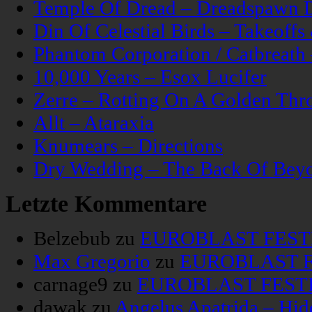
Temple Of Dread – Dreadspawn 
Din Of Celestial Birds – Takeoff
Phantom Corporation / Catbreat
10,000 Years – Esox Lucifer
Zerre – Rotting On A Golden Thr
Allt – Ataraxia
Knumears – Directions
Dry Wedding – The Back Of Bey
Letzte Kommentare
Belzebub
zu
EUROBLAST FESTIV
Max Gregorio
zu
EUROBLAST FE
carnage9
zu
EUROBLAST FESTIV
dawak
zu
Angelus Apatrida – Hid