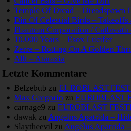
Cancer Bats – Give Me Dirt
Temple Of Dread – Dreadspawn 
Din Of Celestial Birds – Takeoff
Phantom Corporation / Catbreat
10,000 Years – Esox Lucifer
Zerre – Rotting On A Golden Thr
Allt – Ataraxia
Letzte Kommentare
Belzebub
zu
EUROBLAST FESTIV
Max Gregorio
zu
EUROBLAST FE
carnage9
zu
EUROBLAST FESTIV
dawak
zu
Angelus Apatrida – Hid
Slaytheevil
zu
Angelus Apatrida 