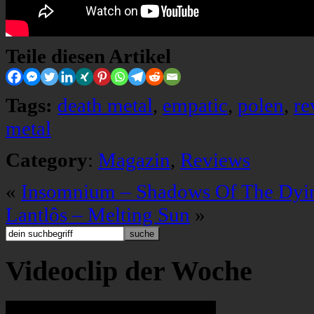
Teile diesen Artikel
Tags:
death metal
,
empatic
,
polen
,
re
metal
Category
:
Magazin
,
Reviews
«
Insomnium – Shadows Of The Dyi
Lantlôs – Melting Sun
»
Videoclip der Woche