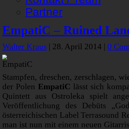
Partner
EmpatiC – Ruined Lan
Walter Kraus
|
28. April 2014
|
0 Com
Stampfen, dreschen, zerschlagen, wi
der Polen
EmpatiC
lässt sich komp
Quintett aus Ostroleka spielt ang
Veröffentlichung des Debüts „G
österreichischen Label Terrasound R
man ist nun mit einem neuen Gitarri