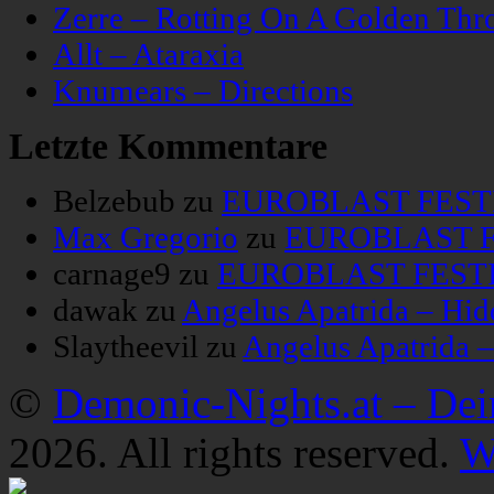
Zerre – Rotting On A Golden Thr
Allt – Ataraxia
Knumears – Directions
Letzte Kommentare
Belzebub
zu
EUROBLAST FESTIV
Max Gregorio
zu
EUROBLAST FE
carnage9
zu
EUROBLAST FESTIV
dawak
zu
Angelus Apatrida – Hid
Slaytheevil
zu
Angelus Apatrida 
©
Demonic-Nights.at – De
2026. All rights reserved.
W