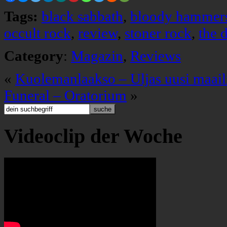
Tags:
black sabbath
,
bloody hammer
occult rock
,
review
,
stoner rock
,
the 
Category
:
Magazin
,
Reviews
«
Kuolemanlaakso – Uljas uusi maai
Funeral – Oratorium
»
Videoclip der Woche