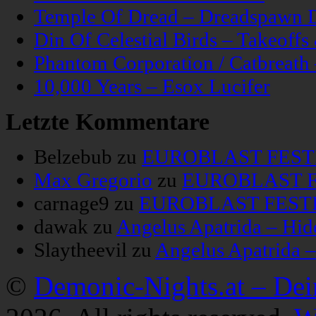
Temple Of Dread – Dreadspawn 
Din Of Celestial Birds – Takeoff
Phantom Corporation / Catbreat
10,000 Years – Esox Lucifer
Letzte Kommentare
Belzebub
zu
EUROBLAST FESTIV
Max Gregorio
zu
EUROBLAST FE
carnage9
zu
EUROBLAST FESTIV
dawak
zu
Angelus Apatrida – Hid
Slaytheevil
zu
Angelus Apatrida 
©
Demonic-Nights.at – De