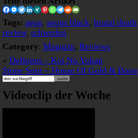
Teile diesen Artikel
Tags:
aeon
,
aeons black
,
brutal death
review
,
schweden
Category
:
Magazin
,
Reviews
«
Deftones – Koi No Yokan
Stone Sour – House Of Gold & Bones
Videoclip der Woche