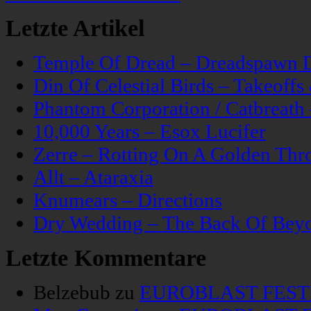
Letzte Artikel
Temple Of Dread – Dreadspawn 
Din Of Celestial Birds – Takeoff
Phantom Corporation / Catbreat
10,000 Years – Esox Lucifer
Zerre – Rotting On A Golden Thr
Allt – Ataraxia
Knumears – Directions
Dry Wedding – The Back Of Bey
Letzte Kommentare
Belzebub
zu
EUROBLAST FESTIV