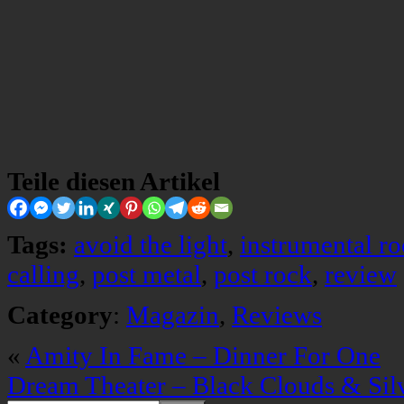
Teile diesen Artikel
Tags:
avoid the light
,
instrumental r
calling
,
post metal
,
post rock
,
review
Category
:
Magazin
,
Reviews
«
Amity In Fame – Dinner For One
Dream Theater – Black Clouds & Sil