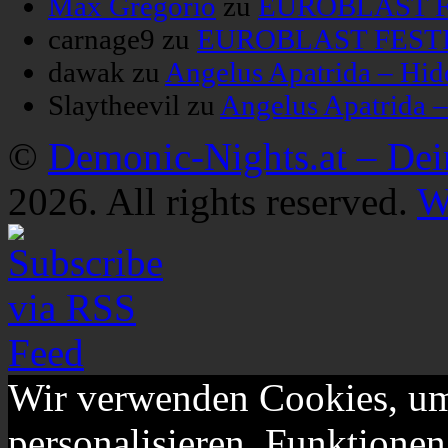
Max Gregorio
zu
EUROBLAST FE
carnage9
zu
EUROBLAST FESTIV
dawak
zu
Angelus Apatrida – Hid
Slaytheevil
zu
Angelus Apatrida 
©
Demonic-Nights.at – De
2026. All rights reserved.
W
Wir verwenden Cookies, um
personalisieren, Funktionen