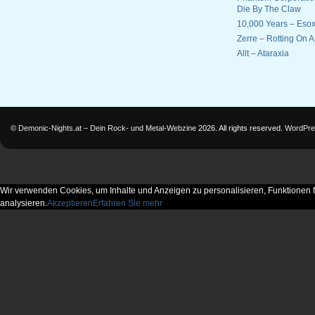
Die By The Claw
10,000 Years – Esox
Zerre – Rotting On 
Allt – Ataraxia
©
Demonic-Nights.at – Dein Rock- und Metal-Webzine
2026. All rights reserved.
WordPre
Wir verwenden Cookies, um Inhalte und Anzeigen zu personalisieren, Funktionen f
analysieren.
Akzeptieren
Erfahren Sie mehr