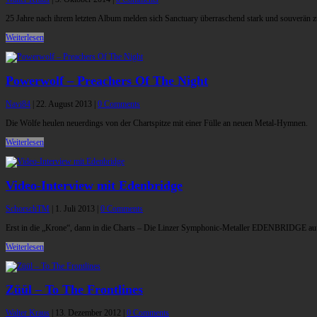
25 Jahre nach ihrem letzten Album melden sich Sanctuary überraschend stark und souverän zu
Weiterlesen
Powerwolf – Preachers Of The Night
Navi84
|
22. August 2013
|
0 Comments
Die Wölfe heulen neuerdings von der Chartspitze mit einer Fülle an neuen Metal-Hymnen.
Weiterlesen
Video-Interview mit Edenbridge
SchorschTM
|
1. Juli 2013
|
0 Comments
Erst in die „Krone“, dann in die Charts – Die Linzer Symphonic-Metaller EDENBRIDGE au
Weiterlesen
Züül – To The Frontlines
Walter Kraus
|
13. Dezember 2012
|
0 Comments