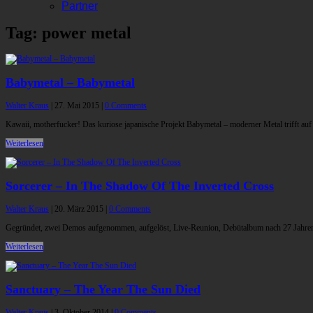
Partner
Tag: power metal
Babymetal – Babymetal
Walter Kraus
|
27. Mai 2015
|
0 Comments
Kawaii, motherfucker! Das kuriose japanische Projekt Babymetal – moderner Metal trifft a
Weiterlesen
Sorcerer – In The Shadow Of The Inverted Cross
Walter Kraus
|
20. März 2015
|
0 Comments
Gegründet, zwei Demos aufgenommen, aufgelöst, Live-Reunion, Debütalbum nach 27 Jahren: 
Weiterlesen
Sanctuary – The Year The Sun Died
Walter Kraus
|
3. Oktober 2014
|
0 Comments