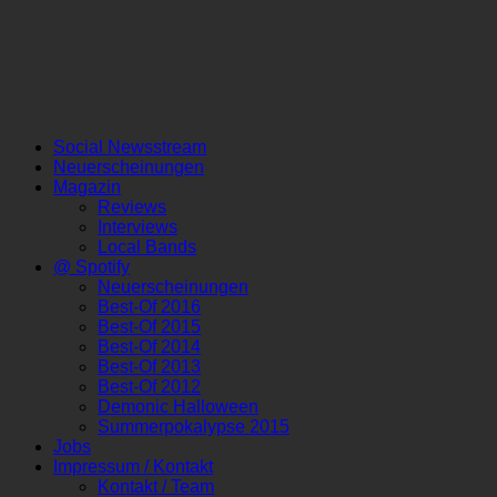
Social Newsstream
Neuerscheinungen
Magazin
Reviews
Interviews
Local Bands
@ Spotify
Neuerscheinungen
Best-Of 2016
Best-Of 2015
Best-Of 2014
Best-Of 2013
Best-Of 2012
Demonic Halloween
Summerpokalypse 2015
Jobs
Impressum / Kontakt
Kontakt / Team