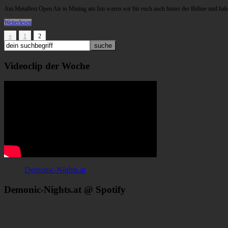
Am Metalfest Open Air in Mining am Inn waren wir für euch auch hinter der Bühne und habe
Weiterlesen
«
1
2
Videoclip der Woche
Demonic-Nights.at
Demonic-Nights.at @ Spotify