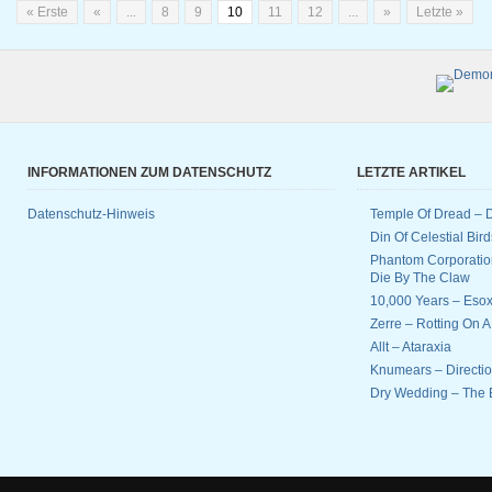
« Erste
«
...
8
9
10
11
12
...
»
Letzte »
INFORMATIONEN ZUM DATENSCHUTZ
LETZTE ARTIKEL
Datenschutz-Hinweis
Temple Of Dread –
Din Of Celestial Bir
Phantom Corporatio
Die By The Claw
10,000 Years – Esox
Zerre – Rotting On 
Allt – Ataraxia
Knumears – Directi
Dry Wedding – The 