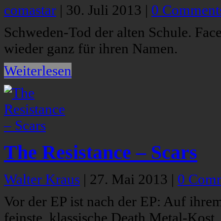
comastar
|
30. Juli 2013
|
0 Comment
Schweden-Tod der alten Schule. Face
wieder ganz für ihren Namen.
Weiterlesen
The Resistance – Scars
Walter Kraus
|
27. Mai 2013
|
0 Com
Vor der EP ist nach der EP: Auf ihr
feinste, klassische Death Metal-Kost.