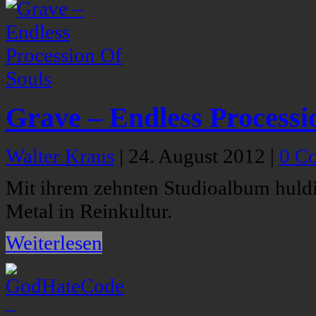
Grave – Endless Processi
Walter Kraus
|
24. August 2012
|
0 C
Mit ihrem zehnten Studioalbum huld
Metal in Reinkultur.
Weiterlesen