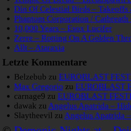
Din Of Celestial Birds – Takeoff
Phantom Corporation / Catbreat
10,000 Years – Esox Lucifer
Zerre – Rotting On A Golden Thr
Allt – Ataraxia
Letzte Kommentare
Belzebub
zu
EUROBLAST FESTIV
Max Gregorio
zu
EUROBLAST FE
carnage9
zu
EUROBLAST FESTIV
dawak
zu
Angelus Apatrida – Hid
Slaytheevil
zu
Angelus Apatrida 
©
Demonic-Nights.at – De