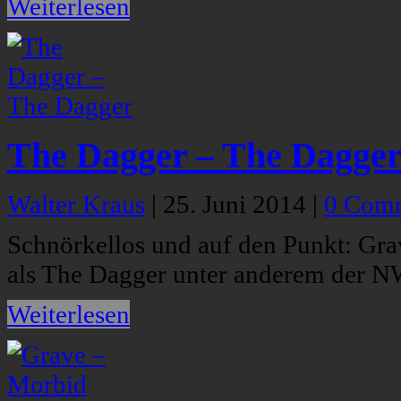
Weiterlesen
The Dagger – The Dagge
Walter Kraus
|
25. Juni 2014
|
0 Com
Schnörkellos und auf den Punkt: G
als The Dagger unter anderem der
Weiterlesen