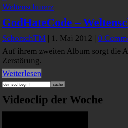
GodHateCode – Weltens
SchorschTM
|
1. Mai 2012
|
0 Comme
Auf ihrem zweiten Album sorgt die 
Zerstörung.
Weiterlesen
Videoclip der Woche