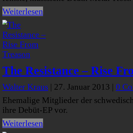
Weiterlesen
The Resistance – Rise Fr
Walter Kraus
|
27. Januar 2013
|
0 C
Ehemalige Mitglieder der schwedisc
ihre Debüt-EP vor.
Weiterlesen