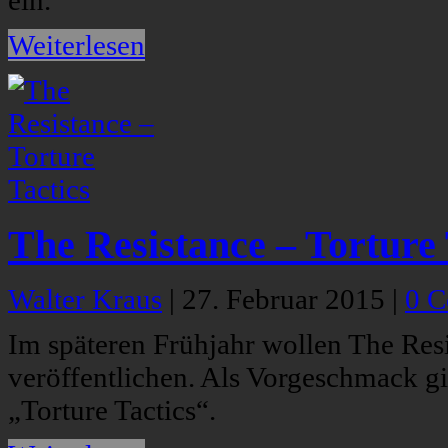
ein.
Weiterlesen
The Resistance – Torture 
Walter Kraus
|
27. Februar 2015
|
0 
Im späteren Frühjahr wollen The Res
veröffentlichen. Als Vorgeschmack gi
„Torture Tactics“.