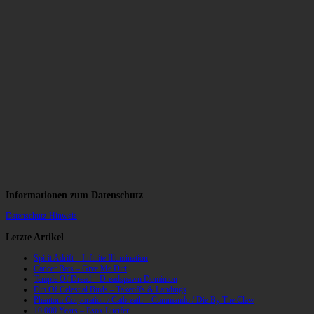
Informationen zum Datenschutz
Datenschutz-Hinweis
Letzte Artikel
Spirit Adrift – Infinite Illumination
Cancer Bats – Give Me Dirt
Temple Of Dread – Dreadspawn Dominion
Din Of Celestial Birds – Takeoffs & Landings
Phantom Corporation / Catbreath – Commando / Die By The Claw
10,000 Years – Esox Lucifer