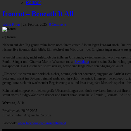
Partner
Ironrat – Beneath It All
Walter Kraus
|
23. Februar 2025
|
0 Comments
(c) Ironrat
Nahezu auf den Tag genau zehn Jahre nach ihrem ersten Album legen
Ironrat
nach. Die bri
Heimat live überaus aktiv blieb. Ein Wechsel am Mikrofon – der Originalsänger musste aus
Wiewohl man sich, nicht zuletzt ob der äußeren Umstände, zwischenzeitlich wohl verloren fü
Punkt. Sänger und Gitarrist Martin Wiseman (u. a.
Psychlona
) macht seine Sache richtig gu
transportiert. Das Geschehen spitzt sich zu, bevor eine lange Note den Abgang einläutet.
„Obscene“ ist hieran nun wirklich nichts, wenngleich der wütende, angepunkte Auftakt richt
Seite und wirkt im Solopart einmal mehr richtig schön verspielt. Hingegen verschleppt 
genug, kotzt sich mit wachsender Begeisterung aus und lässt imaginäre Muskeln spielen – bi
Rein technisch gesehen bleiben große Überraschungen aus, doch servieren Ironrat auf ihrem
streut etwas Sludge-Wahnsinn drüber und findet daran seine helle Freude. „Beneath It All“ b
Wertung: 8/10
Erhältlich ab: 28.02.2025
Erhältlich über: Argonauta Records
Facebook:
www.facebook.com/ironrattheband