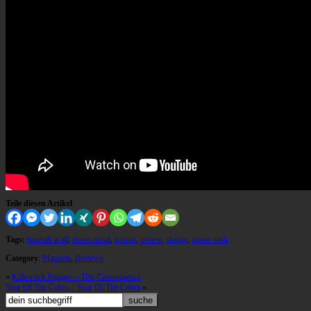
Teile diesen Artikel
Tags:
beneath it all
,
doom metal
,
ironrat
,
review
,
sludge
,
stoner rock
Category
:
Magazin
,
Reviews
«
Killswitch Engage – This Consequence
Year Of The Cobra – Year Of The Cobra
»