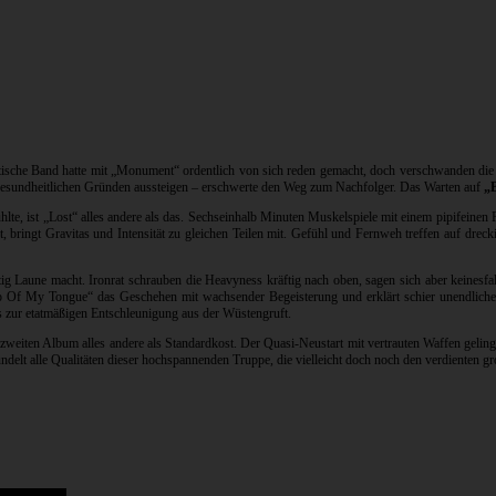
tische Band hatte mit „Monument“ ordentlich von sich reden gemacht, doch verschwanden die
 gesundheitlichen Gründen aussteigen – erschwerte den Weg zum Nachfolger. Das Warten auf
„B
hlte, ist „Lost“ alles andere als das. Sechseinhalb Minuten Muskelspiele mit einem pipifein
t, bringt Gravitas und Intensität zu gleichen Teilen mit. Gefühl und Fernweh treffen auf drec
ig Laune macht. Ironrat schrauben die Heavyness kräftig nach oben, sagen sich aber keinesfall
„Tip Of My Tongue“ das Geschehen mit wachsender Begeisterung und erklärt schier unendli
s zur etatmäßigen Entschleunigung aus der Wüstengruft.
 zweiten Album alles andere als Standardkost. Der Quasi-Neustart mit vertrauten Waffen gelin
ündelt alle Qualitäten dieser hochspannenden Truppe, die vielleicht doch noch den verdienten g