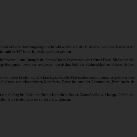
 Stoner-Doom-Hoffnungsträger recht bald wieder von der Bildfläche, wenngleich man in der
eneath It All“
hat sich allerdings hörbar gelohnt.
en Riff machen Laune, bringen die Stoner-Doom-Essenz samt einer feinen Dosis Sludge auf den
kige Heavyness, bevor ein verspieltes, klassisches Solo das Schlussdrittel zu höchsten Höhen
s von ihren Leisten los. Die knackige, schroffe Präsentation macht Laune, zeigt eine andere
che Coolness zur bekömmlichen Kunstform. Davor hat auch der Achtminüter „Burn“ mehr als
gt von Anfang bis Ende, destilliert bekömmliche Stoner-Doom-Vielfalt auf knapp 40 Minuten,
roßen Wurf landet. Es wäre ihr absolut zu gönnen.