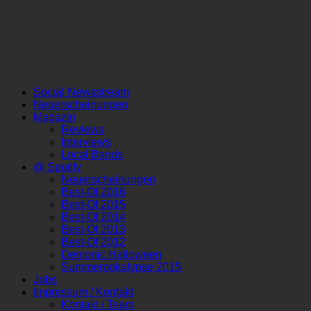
Social Newsstream
Neuerscheinungen
Magazin
Reviews
Interviews
Local Bands
@ Spotify
Neuerscheinungen
Best-Of 2016
Best-Of 2015
Best-Of 2014
Best-Of 2013
Best-Of 2012
Demonic Halloween
Summerpokalypse 2015
Jobs
Impressum / Kontakt
Kontakt / Team