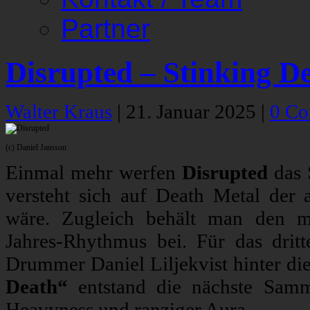
Partner
Disrupted – Stinking D
Walter Kraus
|
21. Januar 2025
|
0 C
(c) Daniel Jansson
Einmal mehr werfen
Disrupted
das 
versteht sich auf Death Metal der 
wäre. Zugleich behält man den mit
Jahres-Rhythmus bei. Für das dri
Drummer Daniel Liljekvist hinter d
Death“
entstand die nächste Samm
Heavyness und ranziger Aura.