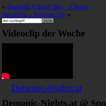
«
Beneath A Steel Sky – Cleave
Sacrifice – Volume Six
»
Videoclip der Woche
Demonic-Nights.at
Demonic-Nights.at @ Spo