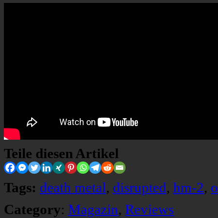
Teile diesen Artikel
Tags:
death metal
,
disrupted
,
hm-2
,
o
Category
:
Magazin
,
Reviews