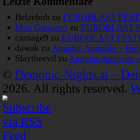
Letzte Kommentare
Belzebub
zu
EUROBLAST FESTIV
Max Gregorio
zu
EUROBLAST FE
carnage9
zu
EUROBLAST FESTIV
dawak
zu
Angelus Apatrida – Hid
Slaytheevil
zu
Angelus Apatrida 
©
Demonic-Nights.at – De
2026. All rights reserved.
W