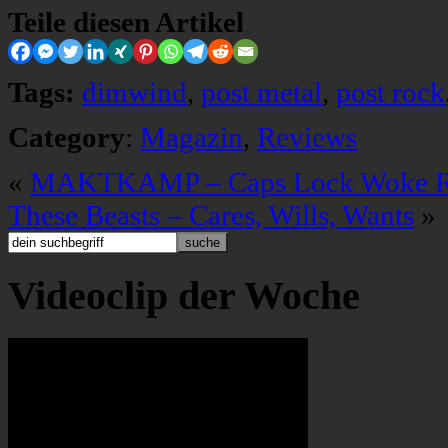
Teile diesen Artikel
Tags:
dimwind
,
post metal
,
post rock
Category
:
Magazin
,
Reviews
«
MAKTKAMP – Caps Lock Woke 
These Beasts – Cares, Wills, Wants
»
Videoclip der Woche