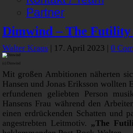
Partner
Dimwind – The Futility
Walter Kraus
|
17. April 2023
|
0 Com
(c) Dimwind
Mit großen Ambitionen näherten si
Hansen und Jonas Eriksson wollten E
erfundenen geliebten Person musi
Hansens Frau während den Arbeiten 
einen erdrückenden Schatten und pa
angestrebten Leitmotiv.
„The Futil
beklemmenden Post-Rock-Welten.