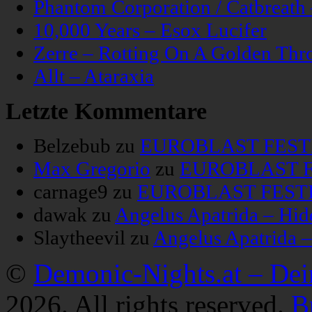
Phantom Corporation / Catbreat
10,000 Years – Esox Lucifer
Zerre – Rotting On A Golden Thr
Allt – Ataraxia
Letzte Kommentare
Belzebub
zu
EUROBLAST FESTIV
Max Gregorio
zu
EUROBLAST FE
carnage9
zu
EUROBLAST FESTIV
dawak
zu
Angelus Apatrida – Hid
Slaytheevil
zu
Angelus Apatrida 
©
Demonic-Nights.at – De
2026. All rights reserved.
B