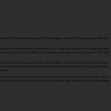
unden und Familienmitgliedern sowie die erzwungene räumliche Distanz erzeugten zahlreiche
ndlose Feedback-Schleifen finden keinen Platz, stattdessen sorgt der fiese Sludge-Einschlag
creams und etwas Gekeife, während das Arrangement geradezu störrisch marschiert. Mit einem
rere kleine instrumentale Ausritte mit und erklärt zwischenzeitlich sogar die Vocals zum
 die experimentellere Noise-Seite etwas stärker durch, bereits beim bizarr gesampelten Intro
hen ein.
erfrischende Weise durch. Ihr Noise Rock ist nicht zu extrem und kauzig, der Sludge nicht zu
ässlichkeit des Seins, vom zartesten Hoffnungsschimmer stark begleitet. Dieser widerspenstige