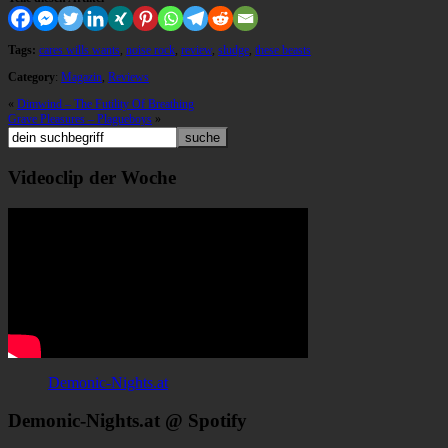
Tags:
cares wills wants
,
noise rock
,
review
,
sludge
,
these beasts
Category
:
Magazin
,
Reviews
«
Dimwind – The Futility Of Breathing
Grave Pleasures – Plagueboys
»
Videoclip der Woche
Demonic-Nights.at
Demonic-Nights.at @ Spotify