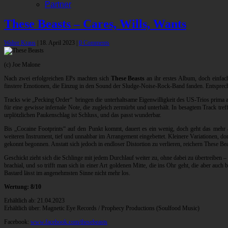
Partner
These Beasts – Cares, Wills, Wants
Walter Kraus
|
18. April 2023
|
0 Comments
(c) Joe Malone
Nach zwei erfolgreichen EPs machten sich
These Beasts
an ihr erstes Album, doch einfac
finstere Emotionen, die Einzug in den Sound der Sludge-Noise-Rock-Band fanden. Entspreche
Tracks wie „Pecking Order“ bringen die unterhaltsame Eigenwilligkeit des US-Trios prima au
für eine gewisse infernale Note, die zugleich zermürbt und unterhält. In besagtem Track t
urplötzlichen Paukenschlag ist Schluss, und das passt wunderbar.
Bis „Cocaine Footprints“ auf den Punkt kommt, dauert es ein wenig, doch geht das mehr a
weiteren Instrument, tief und unnahbar im Arrangement eingebettet. Kleinere Variationen, do
gekonnt begonnen. Anstatt sich jedoch in endloser Distortion zu verlieren, reichern These Be
Geschickt zieht sich die Schlinge mit jedem Durchlauf weiter zu, ohne dabei zu übertreiben 
brachial, und so trifft man sich in einer Art goldenen Mitte, die ins Ohr geht, die aber auc
Bastard lässt im angenehmsten Sinne nicht mehr los.
Wertung: 8/10
Erhältlich ab: 21.04.2023
Erhältlich über: Magnetic Eye Records / Prophecy Productions (Soulfood Music)
Facebook:
www.facebook.com/thesebeasts