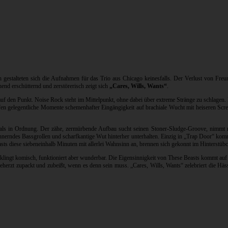
h gestalteten sich die Aufnahmen für das Trio aus Chicago keinesfalls. Der Verlust von Fre
nd erschütternd und zerstörerisch zeigt sich
„Cares, Wills, Wants“
.
f den Punkt. Noise Rock steht im Mittelpunkt, ohne dabei über extreme Stränge zu schlagen. E
reffen gelegentliche Momente schemenhafter Eingängigkeit auf brachiale Wucht mit heiseren S
ls in Ordnung. Der zähe, zermürbende Aufbau sucht seinen Stoner-Sludge-Groove, nimmt meh
nnerndes Bassgrollen und scharfkantige Wut hinterher unterhalten. Einzig in „Trap Door“ kommt
asts diese siebeneinhalb Minuten mit allerlei Wahnsinn an, brennen sich gekonnt im Hinterstübc
– klingt komisch, funktioniert aber wunderbar. Die Eigensinnigkeit von These Beasts kommt auf 
h beherzt zupackt und zubeißt, wenn es denn sein muss. „Cares, Wills, Wants“ zelebriert die H