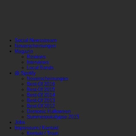
Social Newsstream
Neuerscheinungen
Magazin
Reviews
Interviews
Local Bands
@ Spotify
Neuerscheinungen
Best-Of 2016
Best-Of 2015
Best-Of 2014
Best-Of 2013
Best-Of 2012
Demonic Halloween
Summerpokalypse 2015
Jobs
Impressum / Kontakt
Kontakt / Team