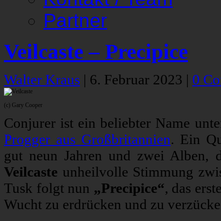
Partner
Veilcaste – Precipice
Walter Kraus
|
6. Februar 2023
|
0 C
(c) Gary Cooper
Conjurer ist ein beliebter Name unte
Progger aus Großbritannien
. Ein Qu
gut neun Jahren und zwei Alben, di
Veilcaste
unheilvolle Stimmung zwis
Tusk folgt nun
„Precipice“
, das ers
Wucht zu erdrücken und zu verzücke