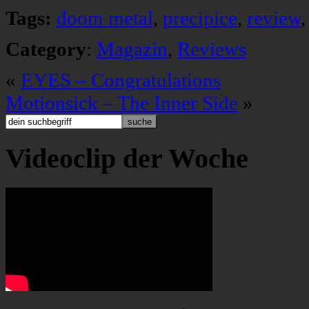
Tags:
doom metal
,
precipice
,
review
Category
:
Magazin
,
Reviews
«
EYES – Congratulations
Motionsick – The Inner Side
»
Videoclip der Woche