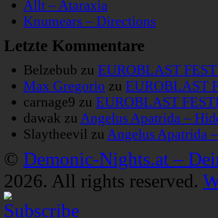
Allt – Ataraxia
Knumears – Directions
Letzte Kommentare
Belzebub
zu
EUROBLAST FESTIV
Max Gregorio
zu
EUROBLAST FE
carnage9
zu
EUROBLAST FESTIV
dawak
zu
Angelus Apatrida – Hid
Slaytheevil
zu
Angelus Apatrida 
©
Demonic-Nights.at – De
2026. All rights reserved.
W