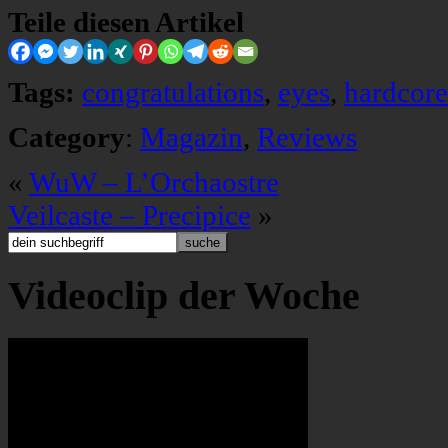
Teile diesen Artikel
Tags:
congratulations
,
eyes
,
hardcor
Category
:
Magazin
,
Reviews
«
WuW – L’Orchaostre
Veilcaste – Precipice
»
Videoclip der Woche