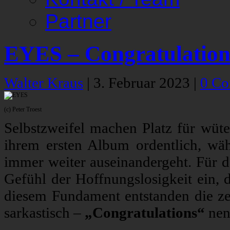
Partner
EYES – Congratulation
Walter Kraus
|
3. Februar 2023
|
0 C
(c) Peter Troest
Selbstzweifel machen Platz für wüt
ihrem ersten Album ordentlich, w
immer weiter auseinandergeht. Für da
Gefühl der Hoffnungslosigkeit ein, 
diesem Fundament entstanden die zeh
sarkastisch –
„Congratulations“
nen