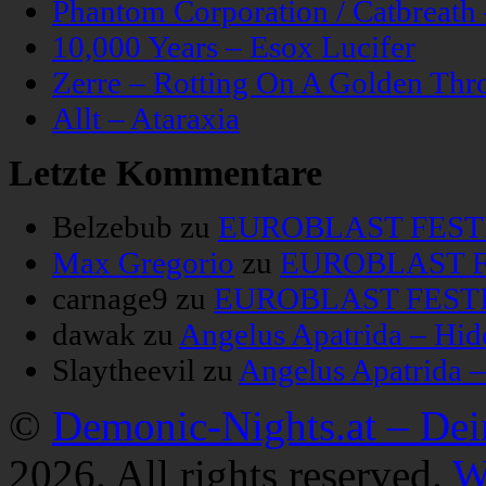
Phantom Corporation / Catbreat
10,000 Years – Esox Lucifer
Zerre – Rotting On A Golden Thr
Allt – Ataraxia
Letzte Kommentare
Belzebub
zu
EUROBLAST FESTIV
Max Gregorio
zu
EUROBLAST FE
carnage9
zu
EUROBLAST FESTIV
dawak
zu
Angelus Apatrida – Hid
Slaytheevil
zu
Angelus Apatrida 
©
Demonic-Nights.at – De
2026. All rights reserved.
W