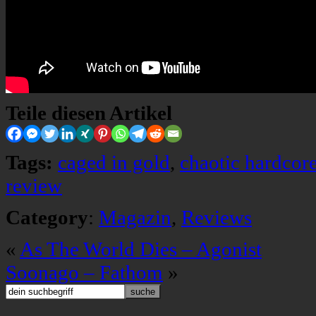
Teile diesen Artikel
Tags:
caged in gold
,
chaotic hardcor
review
Category
:
Magazin
,
Reviews
«
As The World Dies – Agonist
Soonago – Fathom
»