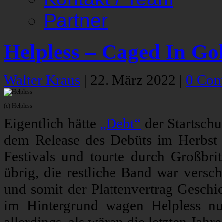
Partner
Helpless – Caged In Go
Walter Kraus
|
22. März 2022
|
0 Co
(c) Helpless
Eigentlich hätte
„Debt“
der Startsch
dem Release des Debüts im Herbst 2
Festivals und tourte durch Großbr
übrig, die restliche Band war vers
und somit der Plattenvertrag Gesch
im Hintergrund wagen Helpless n
allerdings, als wären die letzten Jahr