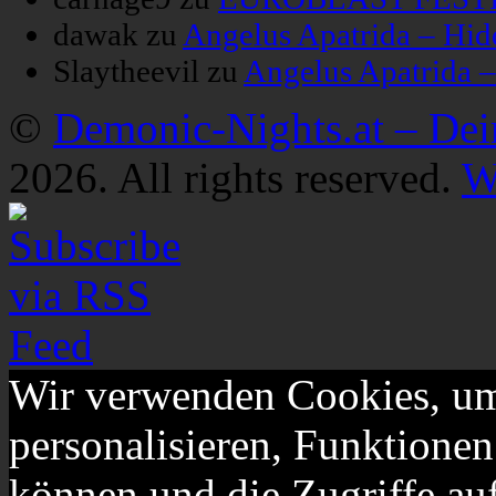
dawak
zu
Angelus Apatrida – Hid
Slaytheevil
zu
Angelus Apatrida 
©
Demonic-Nights.at – De
2026. All rights reserved.
W
Wir verwenden Cookies, um
personalisieren, Funktionen
können und die Zugriffe au