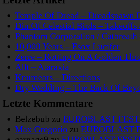
Temple Of Dread – Dreadspawn 
Din Of Celestial Birds – Takeoff
Phantom Corporation / Catbreat
10,000 Years – Esox Lucifer
Zerre – Rotting On A Golden Thr
Allt – Ataraxia
Knumears – Directions
Dry Wedding – The Back Of Bey
Letzte Kommentare
Belzebub
zu
EUROBLAST FESTIV
Max Gregorio
zu
EUROBLAST FE
carnage9
zu
EUROBLAST FESTIV