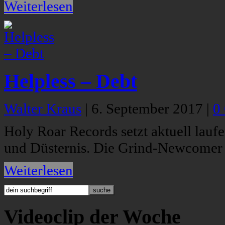
Weiterlesen
Helpless – Debt
Walter Kraus
|
6. September 2017
|
0
Holy Roar Records setzt aktuell lau
und Düsternis. Die Grind-Newcomer H
Weiterlesen
Videoclip der Woche