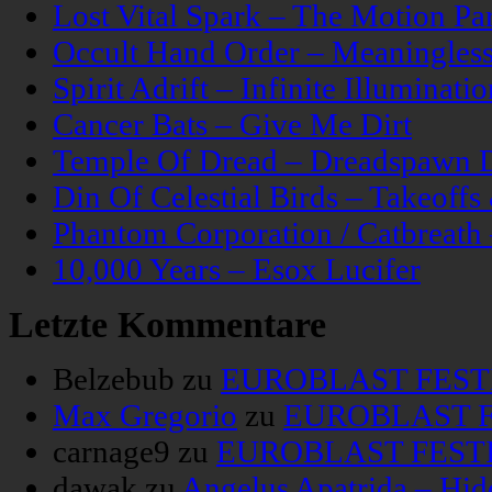
Lost Vital Spark – The Motion Pa
Occult Hand Order – Meaningle
Spirit Adrift – Infinite Illuminatio
Cancer Bats – Give Me Dirt
Temple Of Dread – Dreadspawn 
Din Of Celestial Birds – Takeoff
Phantom Corporation / Catbreat
10,000 Years – Esox Lucifer
Letzte Kommentare
Belzebub
zu
EUROBLAST FESTIV
Max Gregorio
zu
EUROBLAST FE
carnage9
zu
EUROBLAST FESTIV
dawak
zu
Angelus Apatrida – Hid