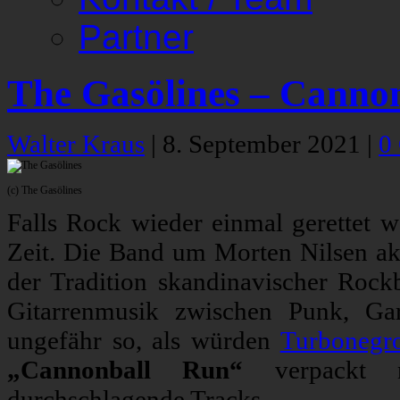
Partner
The Gasölines – Canno
Walter Kraus
|
8. September 2021
|
0
(c) The Gasölines
Falls Rock wieder einmal gerettet 
Zeit. Die Band um Morten Nilsen ak
der Tradition skandinavischer Rockb
Gitarrenmusik zwischen Punk, Ga
ungefähr so, als würden
Turbonegr
„Cannonball Run“
verpackt no
durchschlagende Tracks.