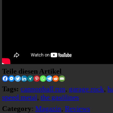
Teile diesen Artikel
Tags:
cannonball run
,
garage rock
,
h
speed metal
,
the gasölines
Category
:
Magazin
,
Reviews