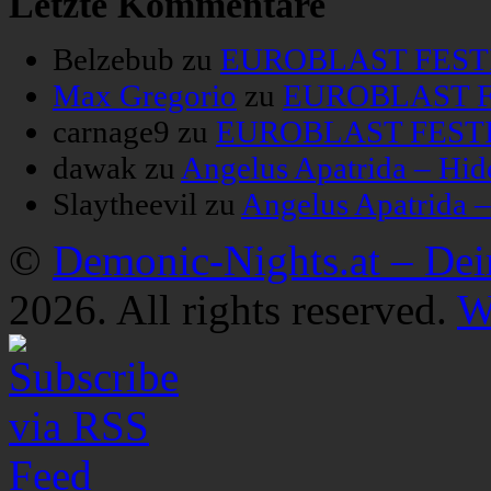
Letzte Kommentare
Belzebub
zu
EUROBLAST FESTIV
Max Gregorio
zu
EUROBLAST FE
carnage9
zu
EUROBLAST FESTIV
dawak
zu
Angelus Apatrida – Hid
Slaytheevil
zu
Angelus Apatrida 
©
Demonic-Nights.at – De
2026. All rights reserved.
W