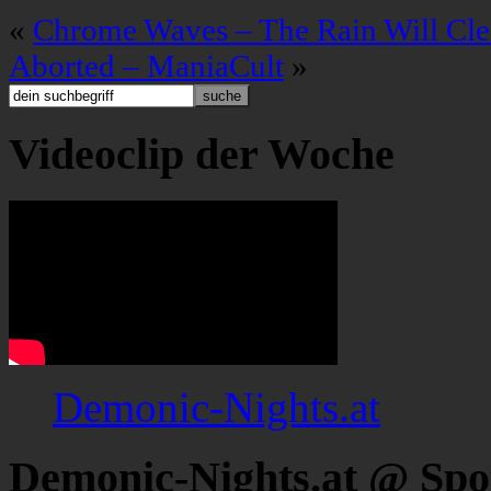
«
Chrome Waves – The Rain Will Cle
Aborted – ManiaCult
»
Videoclip der Woche
Demonic-Nights.at
Demonic-Nights.at @ Spo