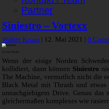
Partner
Siniestro – Vortexx
Walter Kraus
|
12. Mai 2021
|
0 Com
(c) Jens Ryden
Wenn der eisige Norden Schweden
kollidiert, dann können
Siniestro
ni
The Machine, vermutlich nicht die 
Black Metal mit Thrash und etwas 
unnachgiebigem Drive. Genau das z
gleichermaßen komplexes wie rasier