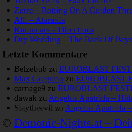
10,000 Years – Esox Lucifer
Zerre – Rotting On A Golden Thr
Allt – Ataraxia
Knumears – Directions
Dry Wedding – The Back Of Bey
Letzte Kommentare
Belzebub
zu
EUROBLAST FESTIV
Max Gregorio
zu
EUROBLAST FE
carnage9
zu
EUROBLAST FESTIV
dawak
zu
Angelus Apatrida – Hid
Slaytheevil
zu
Angelus Apatrida 
©
Demonic-Nights.at – De