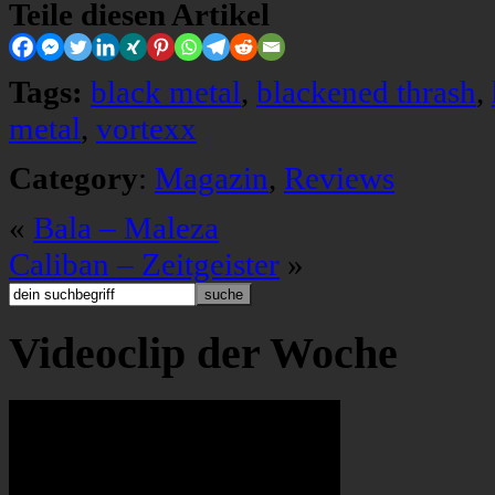
Teile diesen Artikel
Tags:
black metal
,
blackened thrash
,
metal
,
vortexx
Category
:
Magazin
,
Reviews
«
Bala – Maleza
Caliban – Zeitgeister
»
Videoclip der Woche