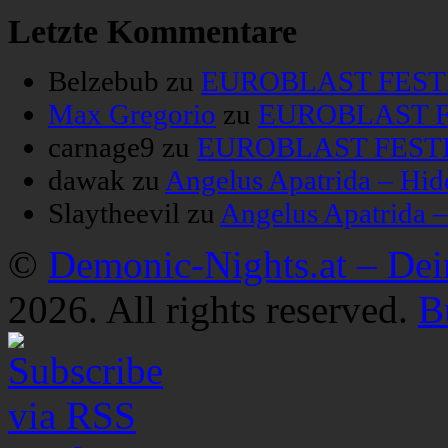
Letzte Kommentare
Belzebub
zu
EUROBLAST FESTIV
Max Gregorio
zu
EUROBLAST FE
carnage9
zu
EUROBLAST FESTIV
dawak
zu
Angelus Apatrida – Hid
Slaytheevil
zu
Angelus Apatrida 
©
Demonic-Nights.at – De
2026. All rights reserved.
B