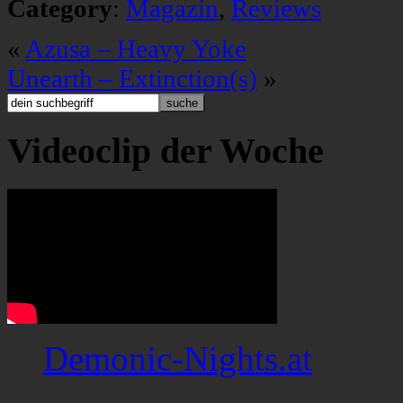
Category
:
Magazin
,
Reviews
«
Azusa – Heavy Yoke
Unearth – Extinction(s)
»
Videoclip der Woche
Demonic-Nights.at