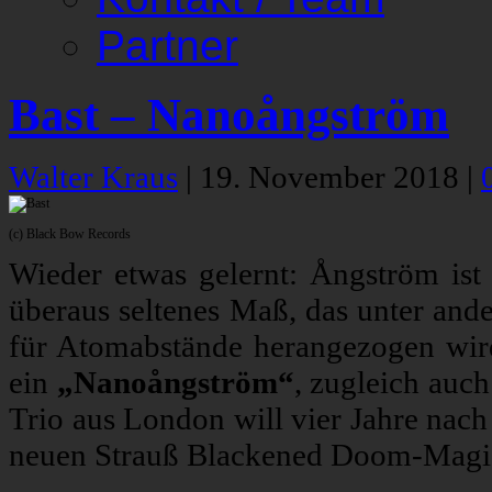
Partner
Bast – Nanoångström
Walter Kraus
|
19. November 2018
|
(c) Black Bow Records
Wieder etwas gelernt: Ångström ist 
überaus seltenes Maß, das unter and
für Atomabstände herangezogen wird
ein
„Nanoångström“
, zugleich auc
Trio aus London will vier Jahre nach
neuen Strauß Blackened Doom-Magie