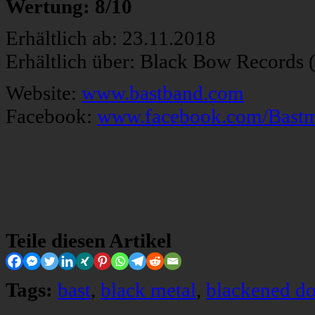
Wertung: 8/10
Erhältlich ab: 23.11.2018
Erhältlich über: Black Bow Records
Website:
www.bastband.com
Facebook:
www.facebook.com/Bastm
Teile diesen Artikel
Tags:
bast
,
black metal
,
blackened d