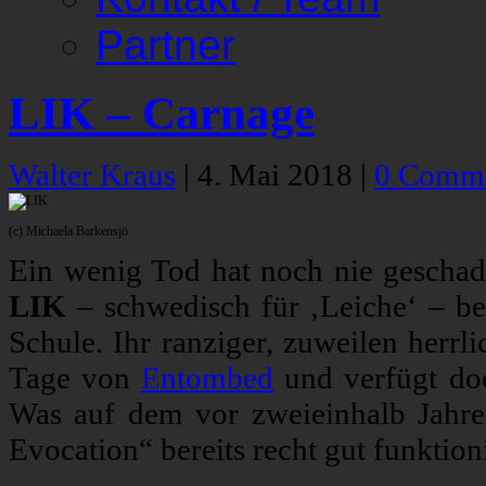
Partner
LIK – Carnage
Walter Kraus
|
4. Mai 2018
|
0 Comm
(c) Michaela Barkensjö
Ein wenig Tod hat noch nie geschade
LIK
– schwedisch für ‚Leiche‘ – b
Schule. Ihr ranziger, zuweilen herrl
Tage von
Entombed
und verfügt do
Was auf dem vor zweieinhalb Jahr
Evocation“ bereits recht gut funktion