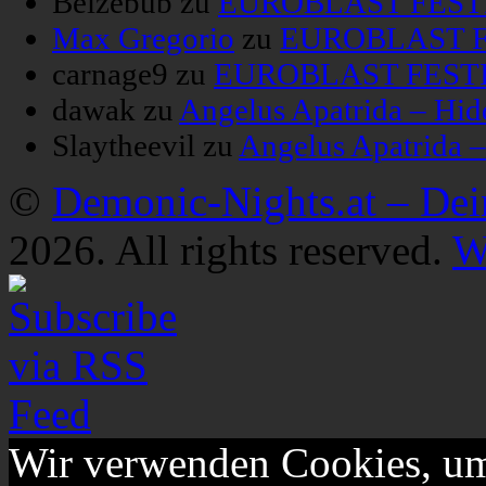
Belzebub
zu
EUROBLAST FESTIV
Max Gregorio
zu
EUROBLAST FE
carnage9
zu
EUROBLAST FESTIV
dawak
zu
Angelus Apatrida – Hid
Slaytheevil
zu
Angelus Apatrida 
©
Demonic-Nights.at – De
2026. All rights reserved.
W
Wir verwenden Cookies, um