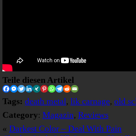
Teile diesen Artikel
Tags:
death metal
,
lik carnage
,
old s
Category
:
Magazin
,
Reviews
«
Darkest Color – Deal With Pain