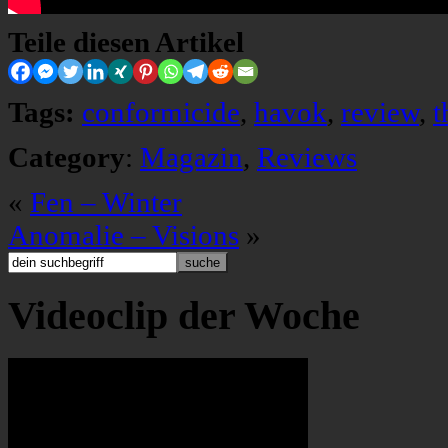
Teile diesen Artikel
Tags:
conformicide
,
havok
,
review
,
t
Category
:
Magazin
,
Reviews
«
Fen – Winter
Anomalie – Visions
»
Videoclip der Woche