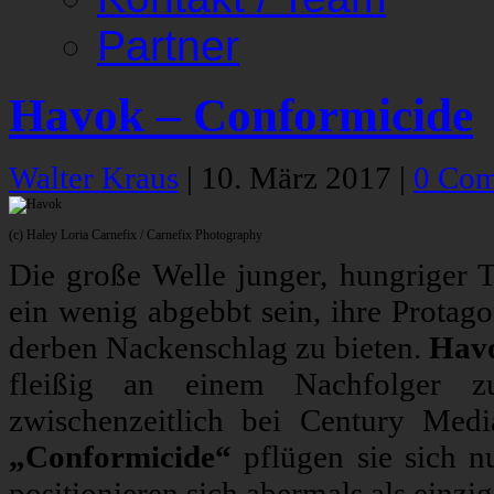
Partner
Havok – Conformicide
Walter Kraus
|
10. März 2017
|
0 Co
(c) Haley Loria Carnefix / Carnefix Photography
Die große Welle junger, hungriger 
ein wenig abgebbt sein, ihre Protag
derben Nackenschlag zu bieten.
Hav
fleißig an einem Nachfolger zu 
zwischenzeitlich bei Century Medi
„Conformicide“
pflügen sie sich n
positionieren sich abermals als einz