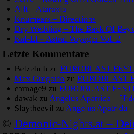
Allt – Ataraxia
Knumears – Directions
Dry Wedding – The Back Of Bey
Kal-El – Astral Voyager Vol. 2
Letzte Kommentare
Belzebub
zu
EUROBLAST FESTIV
Max Gregorio
zu
EUROBLAST FE
carnage9
zu
EUROBLAST FESTIV
dawak
zu
Angelus Apatrida – Hid
Slaytheevil
zu
Angelus Apatrida 
©
Demonic-Nights.at – De