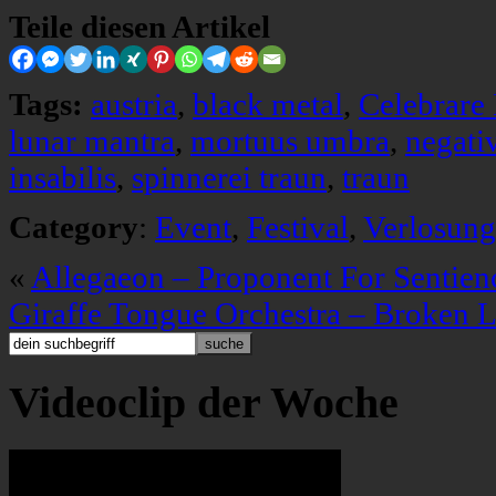
Teile diesen Artikel
Tags:
austria
,
black metal
,
Celebrare
lunar mantra
,
mortuus umbra
,
negati
insabilis
,
spinnerei traun
,
traun
Category
:
Event
,
Festival
,
Verlosung
«
Allegaeon – Proponent For Sentien
Giraffe Tongue Orchestra – Broken L
Videoclip der Woche