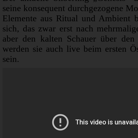
seine konsequent durchgezogene Mon
Elemente aus Ritual und Ambient b
sich, das zwar erst nach mehrmali
aber den kalten Schauer über den R
werden sie auch live beim ersten Ö
sein.