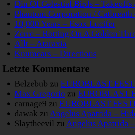
Din Of Celestial Birds – Takeoff
Phantom Corporation / Catbreat
10,000 Years – Esox Lucifer
Zerre – Rotting On A Golden Thr
Allt – Ataraxia
Knumears – Directions
Letzte Kommentare
Belzebub
zu
EUROBLAST FESTIV
Max Gregorio
zu
EUROBLAST FE
carnage9
zu
EUROBLAST FESTIV
dawak
zu
Angelus Apatrida – Hid
Slaytheevil
zu
Angelus Apatrida 