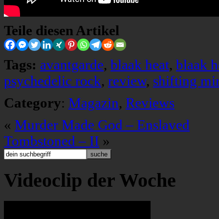
Teile diesen Artikel
Tags:
avantgarde
,
blaak heat
,
blaak h
psychedelic rock
,
review
,
shifting mi
Category
:
Magazin
,
Reviews
«
Murder Made God – Enslaved
Tombstoned – II
»
Videoclip der Woche