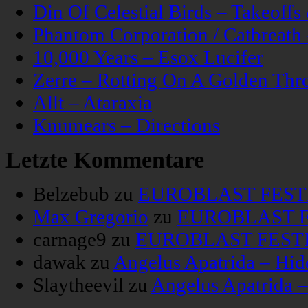
Din Of Celestial Birds – Takeoff
Phantom Corporation / Catbreat
10,000 Years – Esox Lucifer
Zerre – Rotting On A Golden Thr
Allt – Ataraxia
Knumears – Directions
Letzte Kommentare
Belzebub
zu
EUROBLAST FESTIV
Max Gregorio
zu
EUROBLAST FE
carnage9
zu
EUROBLAST FESTIV
dawak
zu
Angelus Apatrida – Hid
Slaytheevil
zu
Angelus Apatrida 