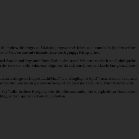
die mittlerweile einiges an Erfahrung angesammelt haben und erstmals als Quintett arbeiten
che 70 Minuten eine aufwühlende Reise durch gängige Klangsphären.
Vocal-Sample und langsamen Noise-Fade in den ersten Minuten tatsächlich zur Geduldsprobe.
ch der erste von vielen erhabenen Giganten, die sich durch beeindruckende Energie und einen
aufeinanderfolgende Doppel „Licht/Staub“ und „Jüngling mit Apfel“; ersterer schroff und zum
eranziehen, das neben grandiosem Songtitel das Spiel mit Laut-Leise-Dynamik intensiviert.
Pity“ fallen in diese Kategorie) oder dem überraschenden, etwas deplatzierten Hassbrocken
dige, ähnlich spannende Fortsetzung hoffen.