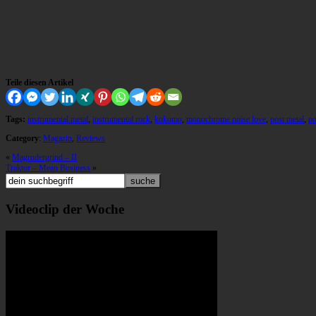
Teile diesen Artikel
Tags:
instrumental metal
,
instrumental rock
,
kokomo
,
monochrome noise love
,
post metal
,
po
Category
:
Magazin
,
Reviews
«
Magrudergrind – II
Traktor – Mean Business
»
Videoclip der Woche