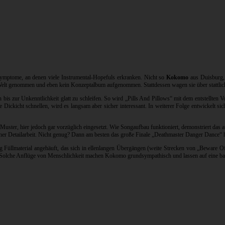
Symptome, an denen viele Instrumental-Hopefuls erkranken. Nicht so
Kokomo
aus Duisburg, 
 Welt genommen und eben kein Konzeptalbum aufgenommen. Stattdessen wagen sie über stattli
s zur Unkenntlichkeit glatt zu schleifen. So wird „Pills And Pillows“ mit dem entstellten 
ickicht schnellen, wird es langsam aber sicher interessant. In weiterer Folge entwickelt si
Muster, hier jedoch gar vorzüglich eingesetzt. Wie Songaufbau funktioniert, demonstriert das 
her Detailarbeit. Nicht genug? Dann am besten das große Finale „Deathmaster Danger Dance“ h
Füllmaterial angehäuft, das sich in ellenlangen Übergängen (weite Strecken von „Beware Of 
 Solche Anflüge von Menschlichkeit machen Kokomo grundsympathisch und lassen auf eine bal