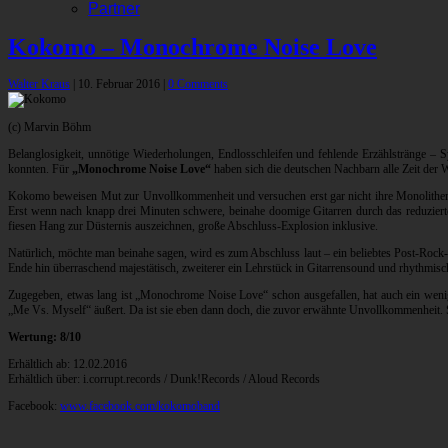
Partner
Kokomo – Monochrome Noise Love
Walter Kraus
|
10. Februar 2016
|
0 Comments
(c) Marvin Böhm
Belanglosigkeit, unnötige Wiederholungen, Endlosschleifen und fehlende Erzählstränge – 
konnten. Für
„Monochrome Noise Love“
haben sich die deutschen Nachbarn alle Zeit der
Kokomo beweisen Mut zur Unvollkommenheit und versuchen erst gar nicht ihre Monolithen bi
Erst wenn nach knapp drei Minuten schwere, beinahe doomige Gitarren durch das reduzierte D
fiesen Hang zur Düsternis auszeichnen, große Abschluss-Explosion inklusive.
Natürlich, möchte man beinahe sagen, wird es zum Abschluss laut – ein beliebtes Post-Rock-
Ende hin überraschend majestätisch, zweiterer ein Lehrstück in Gitarrensound und rhythmisc
Zugegeben, etwas lang ist „Monochrome Noise Love“ schon ausgefallen, hat auch ein wenig 
„Me Vs. Myself“ äußert. Da ist sie eben dann doch, die zuvor erwähnte Unvollkommenheit.
Wertung: 8/10
Erhältlich ab: 12.02.2016
Erhältlich über: i.corrupt.records / Dunk!Records / Aloud Records
Facebook:
www.facebook.com/kokomoband