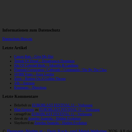
Informationen zum Datenschutz
Datenschutz-Hinweis
Letzte Artikel
Cancer Bats – Give Me Dirt
Temple Of Dread – Dreadspawn Dominion
Din Of Celestial Birds – Takeoffs & Landings
Phantom Corporation / Catbreath – Commando / Die By The Claw
10,000 Years – Esox Lucifer
Zerre – Rotting On A Golden Throne
Allt – Ataraxia
Knumears – Directions
Letzte Kommentare
Belzebub
zu
EUROBLAST FESTIVAL 11 – Verlosung
Max Gregorio
zu
EUROBLAST FESTIVAL 11 – Verlosung
carnage9
zu
EUROBLAST FESTIVAL 11 – Verlosung
dawak
zu
Angelus Apatrida – Hidden Evolution
Slaytheevil
zu
Angelus Apatrida – Hidden Evolution
©
Demonic-Nights.at – Dein Rock- und Metal-Webzine
2026. All rig