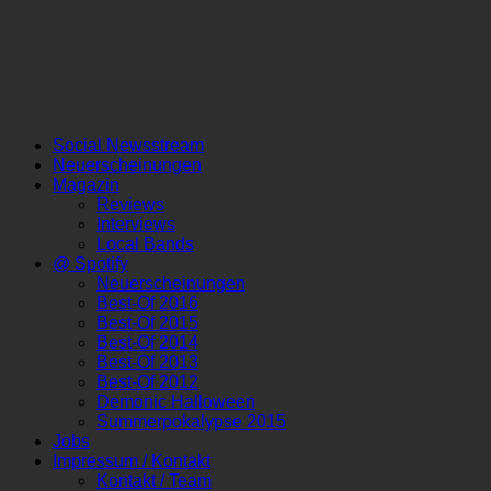
Social Newsstream
Neuerscheinungen
Magazin
Reviews
Interviews
Local Bands
@ Spotify
Neuerscheinungen
Best-Of 2016
Best-Of 2015
Best-Of 2014
Best-Of 2013
Best-Of 2012
Demonic Halloween
Summerpokalypse 2015
Jobs
Impressum / Kontakt
Kontakt / Team