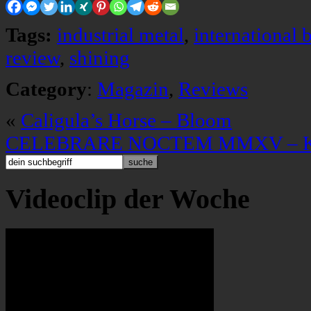
Tags:
industrial metal
,
international 
review
,
shining
Category
:
Magazin
,
Reviews
«
Caligula’s Horse – Bloom
CELEBRARE NOCTEM MMXV – Kurio
Videoclip der Woche