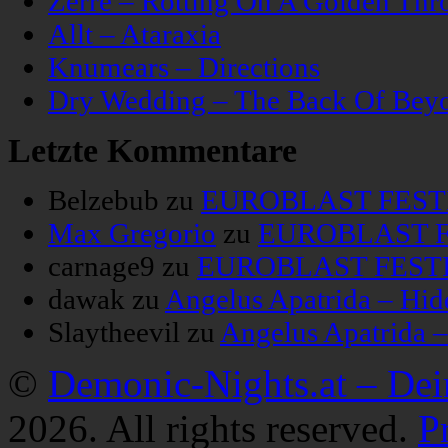
Zerre – Rotting On A Golden Thr
Allt – Ataraxia
Knumears – Directions
Dry Wedding – The Back Of Bey
Letzte Kommentare
Belzebub
zu
EUROBLAST FESTIV
Max Gregorio
zu
EUROBLAST FE
carnage9
zu
EUROBLAST FESTIV
dawak
zu
Angelus Apatrida – Hid
Slaytheevil
zu
Angelus Apatrida 
©
Demonic-Nights.at – De
2026. All rights reserved.
P