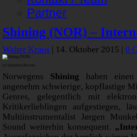
Partner
Shining (NOR) – Interna
Walter Kraus
|
14. Oktober 2015
|
0 
(c) Spinefarm Records
Norwegens
Shining
haben einen e
angenehm schwierige, kopflastige Mi
Genres, gelegentlich mit elektr
Kritikerlieblingen aufgestiegen, 
Multiinstrumentalist Jørgen Munke
Sound weiterhin konsequent.
„Inte
Ausrufezeichen der herrlich wirren V