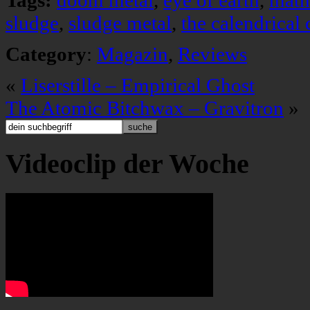
Tags:
doom metal
,
eye of earth
,
math
sludge
,
sludge metal
,
the calendrical 
Category
:
Magazin
,
Reviews
«
Liserstille – Empirical Ghost
The Atomic Bitchwax – Gravitron
»
Videoclip der Woche