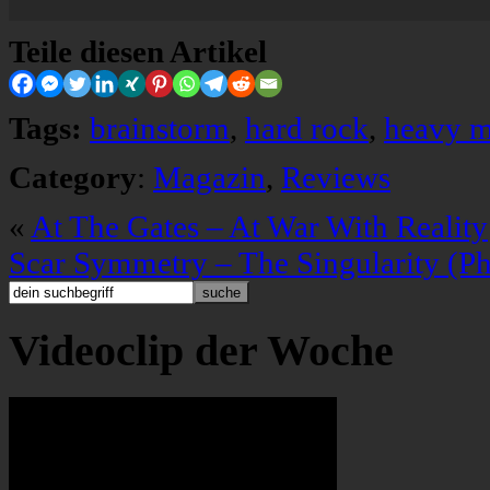
Teile diesen Artikel
Tags:
brainstorm
,
hard rock
,
heavy m
Category
:
Magazin
,
Reviews
«
At The Gates – At War With Reality
Scar Symmetry – The Singularity (P
Videoclip der Woche