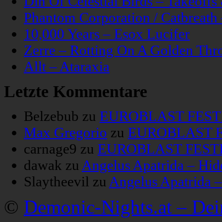
Din Of Celestial Birds – Takeoff
Phantom Corporation / Catbreat
10,000 Years – Esox Lucifer
Zerre – Rotting On A Golden Thr
Allt – Ataraxia
Letzte Kommentare
Belzebub
zu
EUROBLAST FESTIV
Max Gregorio
zu
EUROBLAST FE
carnage9
zu
EUROBLAST FESTIV
dawak
zu
Angelus Apatrida – Hid
Slaytheevil
zu
Angelus Apatrida 
©
Demonic-Nights.at – De