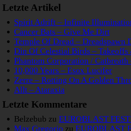
Letzte Artikel
Spirit Adrift – Infinite Illuminatio
Cancer Bats – Give Me Dirt
Temple Of Dread – Dreadspawn 
Din Of Celestial Birds – Takeoff
Phantom Corporation / Catbreat
10,000 Years – Esox Lucifer
Zerre – Rotting On A Golden Thr
Allt – Ataraxia
Letzte Kommentare
Belzebub
zu
EUROBLAST FESTIV
Max Gregorio
zu
EUROBLAST FE