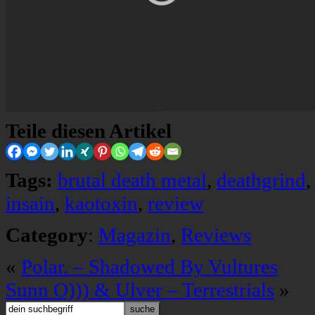
Teile diesen Artikel
Tags:
brutal death metal
,
deathgrind
insain
,
kaotoxin
,
review
Category
:
Magazin
,
Reviews
«
Polar. – Shadowed By Vultures
Sunn O))) & Ulver – Terrestrials
»