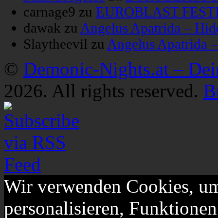
carnage9
zu
EUROBLAST FESTIV
dawak
zu
Angelus Apatrida – Hid
Slaytheevil
zu
Angelus Apatrida 
©
Demonic-Nights.at – De
2026. All rights reserved.
B
Wir verwenden Cookies, um
personalisieren, Funktionen