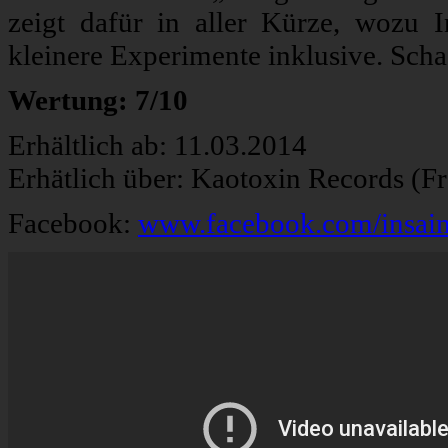
zeigt dafür in aller Kürze, wozu 
kleinere Experimente inklusive. Sch
Wertung: 7/10
Erhältlich ab: 11.03.2014
Erhätlich über: Kaotoxin Records (F
Facebook:
www.facebook.com/insain