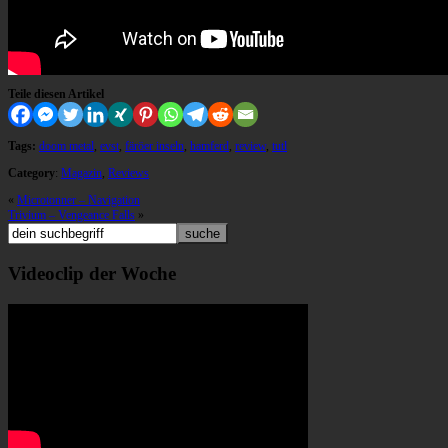
Teile diesen Artikel
Tags:
doom metal
,
evst
,
färöer inseln
,
hamferd
,
review
,
tutl
Category
:
Magazin
,
Reviews
«
Microtonner – Navigation
Trivium – Vengeance Falls
»
Videoclip der Woche