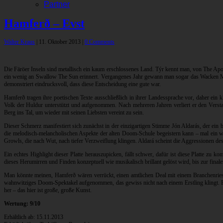
Partner
Hamferð – Evst
Walter Kraus
|
11. Oktober 2013
|
0 Comments
Die Färöer Inseln sind metallisch ein kaum erschlossenes Land. Týr kennt man, von The Ap
ein wenig an Swallow The Sun erinnert. Vergangenes Jahr gewann man sogar das Wacken Meta
demonstriert eindrucksvoll, dass diese Entscheidung eine gute war.
Hamferð tragen ihre poetischen Texte ausschließlich in ihrer Landessprache vor, daher ein
Volk der Huldur unterstützt und aufgenommen. Nach mehreren Jahren verliert er den Versta
Berg ins Tal, um wieder mit seinen Liebsten vereint zu sein.
Dieser Schmerz manifestiert sich zunächst in der einzigartigen Stimme Jón Aldarás, der ei
die melodisch-melancholischen Aspekte der alten Doom-Schule begeistern kann – mal ein wen
Growls, die nach Wut, nach tiefer Verzweiflung klingen. Aldará scheint die Aggressionen d
Ein echtes Highlight dieser Platte herauszupicken, fällt schwer, dafür ist diese Platte zu 
dieses Herumirren und Finden konzeptuell wie musikalisch brillant gelöst wird, bis zur fin
Man könnte meinen, Hamferð wären verrückt, einen amtlichen Deal mit einem Branchenriesen
wahnwitziges Doom-Spektakel aufgenommen, das gewiss nicht nach einem Erstling klingt. Es
her – das hier ist große, große Kunst.
Wertung: 9/10
Erhältlich ab: 15.11.2013