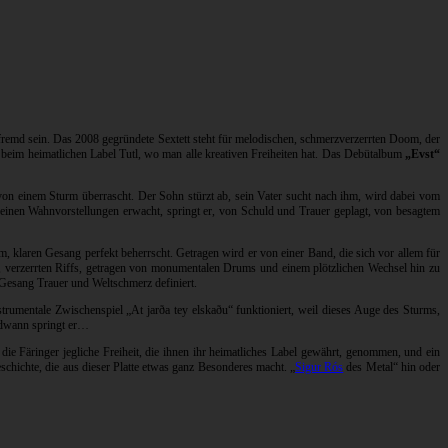
 fremd sein. Das 2008 gegründete Sextett steht für melodischen, schmerzverzerrten Doom, der
beim heimatlichen Label Tutl, wo man alle kreativen Freiheiten hat. Das Debütalbum
„Evst“
 von einem Sturm überrascht. Der Sohn stürzt ab, sein Vater sucht nach ihm, wird dabei vom
seinen Wahnvorstellungen erwacht, springt er, von Schuld und Trauer geplagt, von besagtem
 klaren Gesang perfekt beherrscht. Getragen wird er von einer Band, die sich vor allem für
en, verzerrten Riffs, getragen von monumentalen Drums und einem plötzlichen Wechsel hin zu
Gesang Trauer und Weltschmerz definiert.
nstrumentale Zwischenspiel „At jarða tey elskaðu“ funktioniert, weil dieses Auge des Sturms,
endwann springt er…
e Färinger jegliche Freiheit, die ihnen ihr heimatliches Label gewährt, genommen, und ein
hichte, die aus dieser Platte etwas ganz Besonderes macht. „
Sigur Rós
des Metal“ hin oder