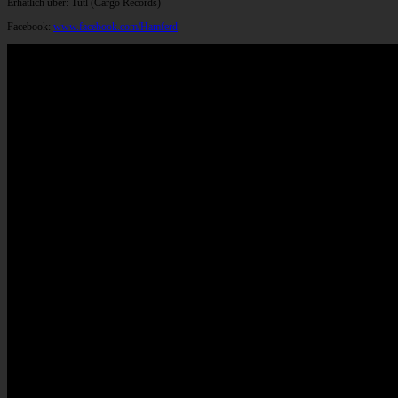
Erhätlich über: Tutl (Cargo Records)
Facebook:
www.facebook.com/Hamferd