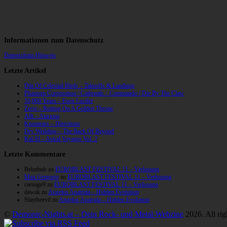
Informationen zum Datenschutz
Datenschutz-Hinweis
Letzte Artikel
Din Of Celestial Birds – Takeoffs & Landings
Phantom Corporation / Catbreath – Commando / Die By The Claw
10,000 Years – Esox Lucifer
Zerre – Rotting On A Golden Throne
Allt – Ataraxia
Knumears – Directions
Dry Wedding – The Back Of Beyond
Kal-El – Astral Voyager Vol. 2
Letzte Kommentare
Belzebub
zu
EUROBLAST FESTIVAL 11 – Verlosung
Max Gregorio
zu
EUROBLAST FESTIVAL 11 – Verlosung
carnage9
zu
EUROBLAST FESTIVAL 11 – Verlosung
dawak
zu
Angelus Apatrida – Hidden Evolution
Slaytheevil
zu
Angelus Apatrida – Hidden Evolution
©
Demonic-Nights.at – Dein Rock- und Metal-Webzine
2026. All rig