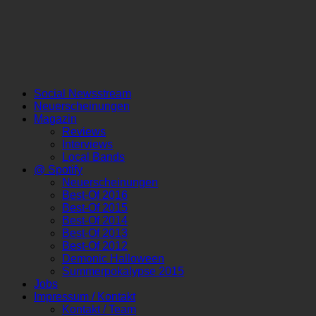
Social Newsstream
Neuerscheinungen
Magazin
Reviews
Interviews
Local Bands
@ Spotify
Neuerscheinungen
Best-Of 2016
Best-Of 2015
Best-Of 2014
Best-Of 2013
Best-Of 2012
Demonic Halloween
Summerpokalypse 2015
Jobs
Impressum / Kontakt
Kontakt / Team