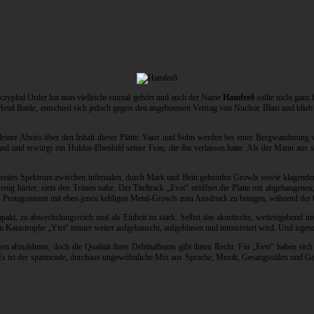
ocryphal Order hat man vielleicht einmal gehört und auch der Name
Hamferð
sollte nicht ganz
l Battle, entschied sich jedoch gegen den angebotenen Vertrag von Nuclear Blast und blieb 
 kleiner Abriss über den Inhalt dieser Platte: Vater und Sohn werden bei einer Bergwanderung
nd und erwürgt ein Huldur-Ebenbild seiner Frau, die ihn verlassen hatte. Als der Mann aus 
n breites Spektrum zwischen infernalen, durch Mark und Bein gehenden Growls sowie klagendem,
ig härter, stets den Tränen nahe. Der Titeltrack „Evst“ eröffnet die Platte mit abgehangen
es Protagonisten mit eben jenen kehligen Metal-Growls zum Ausdruck zu bringen, während der 
kompakt, zu abwechslungsreich und als Einheit zu stark. Selbst das akustische, weitestgehend i
alen Katastrophe „Ytst“ immer weiter aufgebauscht, aufgeblasen und intensiviert wird. Und irg
 abzulehnen, doch die Qualität ihres Debütalbums gibt ihnen Recht. Für „Evst“ haben sich di
 ist der spannende, durchaus ungewöhnliche Mix aus Sprache, Musik, Gesangsstilen und Gesc