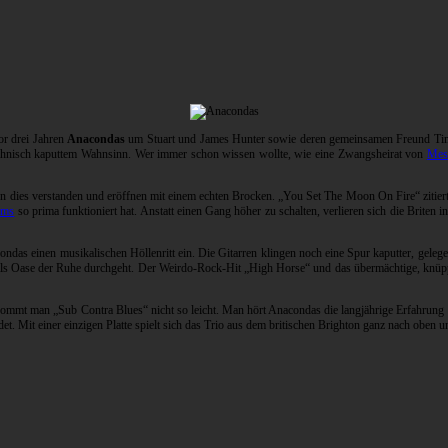
or drei Jahren
Anacondas
um Stuart und James Hunter sowie deren gemeinsamen Freund Tim
chnisch kaputtem Wahnsinn. Wer immer schon wissen wollte, wie eine Zwangsheirat von
Mes
en dies verstanden und eröffnen mit einem echten Brocken. „You Set The Moon On Fire“ zitie
lms
so prima funktioniert hat. Anstatt einen Gang höher zu schalten, verlieren sich die Brit
acondas einen musikalischen Höllenritt ein. Die Gitarren klingen noch eine Spur kaputter, gel
se als Oase der Ruhe durchgeht. Der Weirdo-Rock-Hit „High Horse“ und das übermächtige, kn
ommt man „Sub Contra Blues“ nicht so leicht. Man hört Anacondas die langjährige Erfahrung 
Mit einer einzigen Platte spielt sich das Trio aus dem britischen Brighton ganz nach oben u