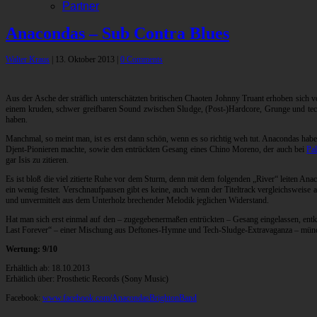
Partner
Anacondas – Sub Contra Blues
Walter Kraus
|
13. Oktober 2013
|
0 Comments
Aus der Asche der sträflich unterschätzten britischen Chaoten Johnny Truant erhoben sich v
einem kruden, schwer greifbaren Sound zwischen Sludge, (Post-)Hardcore, Grunge und te
haben.
Manchmal, so meint man, ist es erst dann schön, wenn es so richtig weh tut. Anacondas hab
Djent-Pionieren machte, sowie den entrückten Gesang eines Chino Moreno, der auch bei
Pa
gar Isis zu zitieren.
Es ist bloß die viel zitierte Ruhe vor dem Sturm, denn mit dem folgenden „River“ leiten An
ein wenig fester. Verschnaufpausen gibt es keine, auch wenn der Titeltrack vergleichswei
und unvermittelt aus dem Unterholz brechender Melodik jeglichen Widerstand.
Hat man sich erst einmal auf den – zugegebenermaßen entrückten – Gesang eingelassen, entk
Last Forever“ – einer Mischung aus Deftones-Hymne und Tech-Sludge-Extravaganza – mündet. 
Wertung: 9/10
Erhältlich ab: 18.10.2013
Erhätlich über: Prosthetic Records (Sony Music)
Facebook:
www.facebook.com/AnacondasBrightonBand