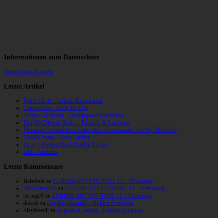
Informationen zum Datenschutz
Datenschutz-Hinweis
Letzte Artikel
Spirit Adrift – Infinite Illumination
Cancer Bats – Give Me Dirt
Temple Of Dread – Dreadspawn Dominion
Din Of Celestial Birds – Takeoffs & Landings
Phantom Corporation / Catbreath – Commando / Die By The Claw
10,000 Years – Esox Lucifer
Zerre – Rotting On A Golden Throne
Allt – Ataraxia
Letzte Kommentare
Belzebub
zu
EUROBLAST FESTIVAL 11 – Verlosung
Max Gregorio
zu
EUROBLAST FESTIVAL 11 – Verlosung
carnage9
zu
EUROBLAST FESTIVAL 11 – Verlosung
dawak
zu
Angelus Apatrida – Hidden Evolution
Slaytheevil
zu
Angelus Apatrida – Hidden Evolution