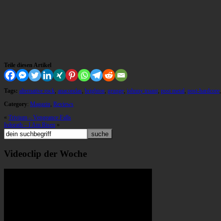
Teile diesen Artikel
Tags:
alternative rock
,
anacondas
,
brighton
,
grunge
,
johnny truant
,
post metal
,
post-hardcore
Category
:
Magazin
,
Reviews
«
Trivium – Vengeance Falls
Irdorath – I Am Risen
»
Videoclip der Woche