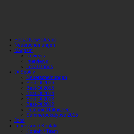
Social Newsstream
Neuerscheinungen
Magazin
Reviews
Interviews
Local Bands
@ Spotify
Neuerscheinungen
Best-Of 2016
Best-Of 2015
Best-Of 2014
Best-Of 2013
Best-Of 2012
Demonic Halloween
Summerpokalypse 2015
Jobs
Impressum / Kontakt
Kontakt / Team