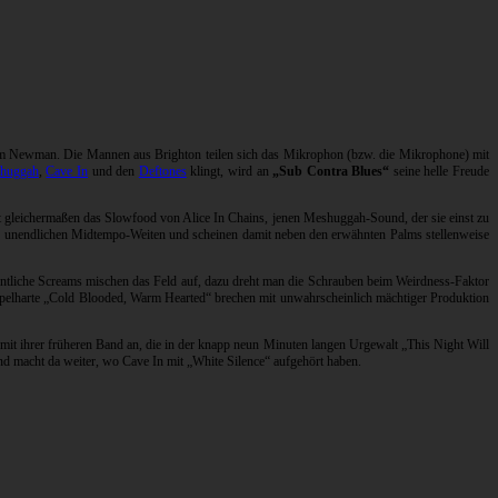
 Newman. Die Mannen aus Brighton teilen sich das Mikrophon (bzw. die Mikrophone) mit
huggah
,
Cave In
und den
Deftones
klingt, wird an
„Sub Contra Blues“
seine helle Freude
rt gleichermaßen das Slowfood von Alice In Chains, jenen Meshuggah-Sound, der sie einst zu
en in unendlichen Midtempo-Weiten und scheinen damit neben den erwähnten Palms stellenweise
egentliche Screams mischen das Feld auf, dazu dreht man die Schrauben beim Weirdness-Faktor
üppelharte „Cold Blooded, Warm Hearted“ brechen mit unwahrscheinlich mächtiger Produktion
mit ihrer früheren Band an, die in der knapp neun Minuten langen Urgewalt „This Night Will
nd macht da weiter, wo Cave In mit „White Silence“ aufgehört haben.