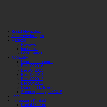
Social Newsstream
Neuerscheinungen
Magazin
Reviews
Interviews
Local Bands
@ Spotify
Neuerscheinungen
Best-Of 2016
Best-Of 2015
Best-Of 2014
Best-Of 2013
Best-Of 2012
Demonic Halloween
Summerpokalypse 2015
Jobs
Impressum / Kontakt
Kontakt / Team