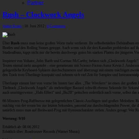
Partner
Rush – Clockwork Angels
Walter Kraus
|
18. Juni 2012
|
0 Comments
Über
Rush
muss man keine großen Worte mehr verlieren. Ihr selbstbetiteltes Debütalbum ers
Beatles und den Rolling Stones getoppt. Auch wenn sich die drei Kanadier problemlos auf i
Studioalbum, toppt nicht nur die bereits durchwegs guten bis starken Platten der jüngeren V
Inspiriert von Voltaire, John Barth und Cormac McCarthy, befasst sich „Clockwork Angels“ m
Texten einmal mehr ausgetobt – eine gemeinsam mit Science-Ficton-Autor Kevin J. Anderson 
gelegentliche Keyboard-Sphären durchschimmern und überzeugt mit einem mächtigen zweiteili
den Track trotz Überlänge kompakt und nehmen sich viel Zeit für Samples und Instrumentalp
Überhaupt stimmt hier von vorne bis hinten fast alles. „The Wreckers“ ist eines der großen 
Titeltrack „Clockwork Angels“ als mehrteiliger Bastard schwillt ebenso Sekunde für Sekund
auch unnötigerweise. „Halo Effect“ und „Bu2B“ peitschen ordentlich nach vorne, selbst das 
66 Minuten Prog-Raffinesse mit gelegentlichen Classic-Ausflügen und großen Melodien: Rus
mächtig von der ersten bis zur letzten Sekunden, passend zur durchschlagenden Power, die di
natürlich muss man auf Breitwand-Prog mit Hymnencharakter stehen. Anders gesagt: Wer Rus
Wertung: 9/10
Erhältlich ab: 08.06.2012
Erhätlich über: Roadrunner Records (Warner Music)