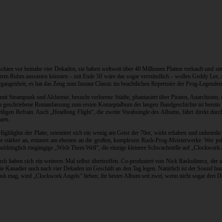
chien vor beinahe vier Dekaden, sie haben weltweit über 40 Millionen Platten verkauft und si
hrem Ruhm ausrasten könnten – mit Ende 50 wäre das sogar verständlich – wollen Geddy Lee, A
ergangenheit, es hat das Zeug zum Instant Classic im beachtlichen Repertoire der Prog-Legenden
it Steampunk und Alchemie, besucht verlorene Städte, phantasiert über Piraten, Anarchisten,
geschriebene Romanfassung zum ersten Konzeptalbum der langen Bandgeschichte ist bereits in P
gen Refrain. Auch „Headlong Flight“, die zweite Vorabsingle des Albums, fährt direkt durch
arts.
Highlights der Platte, orientiert sich ein wenig am Geist der 70er, wirkt erhaben und unheiml
e stärker an, erinnert am ehesten an die großen, komplexen Rush-Prog-Meisterwerke. Wer jed
aufdringlich eingängige „Wish Them Well“, die einzige kleinere Schwachstelle auf „Clockwork
h haben sich ein weiteres Mal selbst übertroffen. Co-produziert von Nick Raskulinecz, der 
e Kanadier auch nach vier Dekaden im Geschäft an den Tag legen. Natürlich ist der Sound bass
h mag, wird „Clockwork Angels“ lieben; ihr bestes Album seit zwei, wenn nicht sogar drei 