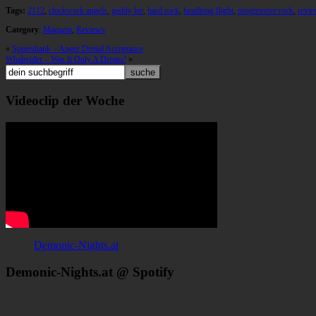
Tags:
2112
,
clockwork angels
,
geddy lee
,
hard rock
,
headlong flight
,
progressive rock
,
revie
Category
:
Magazin
,
Reviews
«
Spineshank – Anger Denial Acceptance
Whalerider – Was It Only A Dream?
»
Videoclip der Woche
Demonic-Nights.at
Demonic-Nights.at @ Spotify