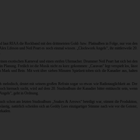
nd laut RIAA die Rockband mit den drittmeisten Gold- bzw. Platinalben in Folge, nur von den
lex Lifeson und Neil Peart es noch einmal wissen. „Clockwork Angels“, ihr mittlerweile 20.
.
 einen exotischen Karneval und einen steifen Uhrmacher. Drummer Neil Peart hat sich bei den
lanung. Freilich ist die Musik nicht zu kurz gekommen: „Caravan“ legt verspielt los, lässt
 Mark und Bein. Mit weit über sieben Minuten Spielzeit toben sich die Kanadier aus, halten
ich melodisch, deutet mit seinem großen Refrain sogar so etwas wie Radiotauglichkeit an. Der
och hiernach sucht, wird auf dem 20. Studioalbum der Kanadier bitter enttäuscht sein, wenn
 Angels“, geht in Ordnung.
auch schon am letzten Studioalbum „Snakes & Arrows“ beteiligt war, stimmt die Produktion,
lastig, natürlich scheiden sich an Geddy Lees einzigartiger Stimme nach wie vor die Geister,
Dekaden.