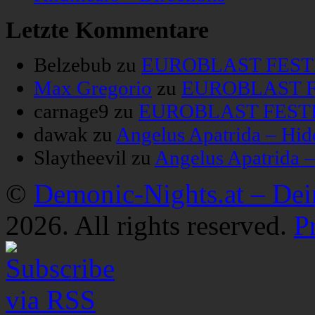
Letzte Kommentare
Belzebub
zu
EUROBLAST FESTIV
Max Gregorio
zu
EUROBLAST FE
carnage9
zu
EUROBLAST FESTIV
dawak
zu
Angelus Apatrida – Hid
Slaytheevil
zu
Angelus Apatrida 
©
Demonic-Nights.at – De
2026. All rights reserved.
P