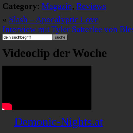
Category
:
Magazin
,
Reviews
«
Slash – Apocalyptic Love
Interview mit Tyler Satterlee von Bl
Videoclip der Woche
Demonic-Nights.at