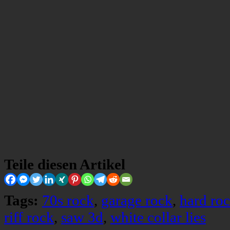
Teile diesen Artikel
Tags:
70s rock
,
garage rock
,
hard ro
riff rock
,
saw 3d
,
white collar lies