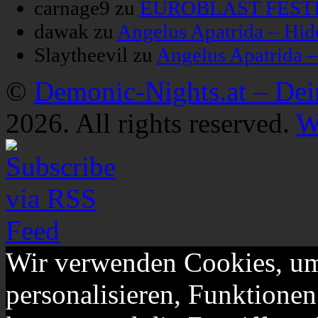
carnage9
zu
EUROBLAST FESTIV
dawak
zu
Angelus Apatrida – Hid
Slaytheevil
zu
Angelus Apatrida 
©
Demonic-Nights.at – De
2026. All rights reserved.
W
Wir verwenden Cookies, um
personalisieren, Funktionen