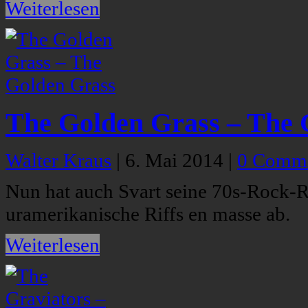
Weiterlesen
The Golden Grass – The 
Walter Kraus
|
6. Mai 2014
|
0 Comm
Nun hat auch Svart seine 70s-Rock-
uramerikanische Riffs en masse ab.
Weiterlesen