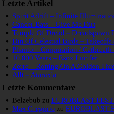
Letzte Artikel
Spirit Adrift – Infinite Illuminatio
Cancer Bats – Give Me Dirt
Temple Of Dread – Dreadspawn 
Din Of Celestial Birds – Takeoff
Phantom Corporation / Catbreat
10,000 Years – Esox Lucifer
Zerre – Rotting On A Golden Thr
Allt – Ataraxia
Letzte Kommentare
Belzebub
zu
EUROBLAST FESTIV
Max Gregorio
zu
EUROBLAST FE