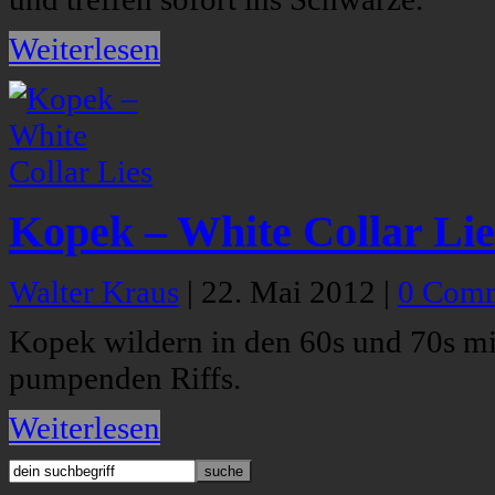
Weiterlesen
Kopek – White Collar Lie
Walter Kraus
|
22. Mai 2012
|
0 Com
Kopek wildern in den 60s und 70s mi
pumpenden Riffs.
Weiterlesen