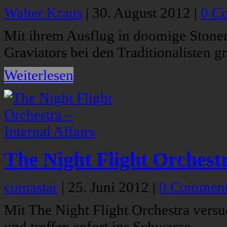
Walter Kraus
|
30. August 2012
|
0 C
Mit ihrem Ausflug in doomige Stoner
Graviators bei den Traditionalisten g
Weiterlesen
The Night Flight Orchestr
comastar
|
25. Juni 2012
|
0 Commen
Mit The Night Flight Orchestra vers
und treffen sofort ins Schwarze.