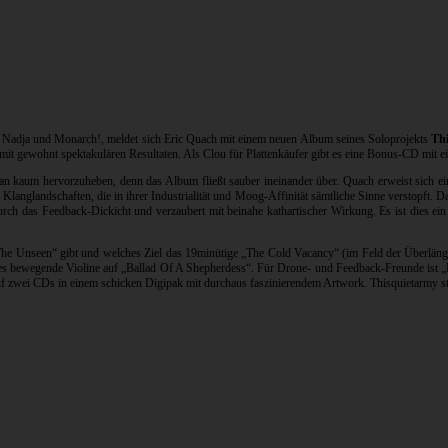
n Nadja und Monarch!, meldet sich Eric Quach mit einem neuen Album seines Soloprojekts
Th
 gewohnt spektakulären Resultaten. Als Clou für Plattenkäufer gibt es eine Bonus-CD mit eine
n kaum hervorzuheben, denn das Album fließt sauber ineinander über. Quach erweist sich ei
langlandschaften, die in ihrer Industrialität und Moog-Affinität sämtliche Sinne verstopft.
durch das Feedback-Dickicht und verzaubert mit beinahe kathartischer Wirkung. Es ist dies 
The Unseen“ gibt und welches Ziel das 19minütige „The Cold Vacancy“ (im Feld der Überlän
oches bewegende Violine auf „Ballad Of A Shepherdess“. Für Drone- und Feedback-Freunde ist 
zwei CDs in einem schicken Digipak mit durchaus faszinierendem Artwork. Thisquietarmy st