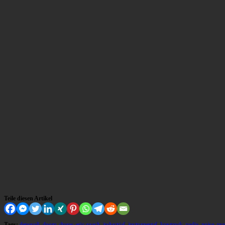
Teile diesen Artikel
Tags:
denovali
,
doom
,
drone
,
eric quach
,
industrial
,
instrumental
,
krautrock
,
nadja
,
noise
,
psy