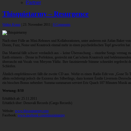
Partner
Thisquietarmy – Resurgence
Walter Kraus
|
23. November 2011
|
0 Comments
Nach einer Fülle an Mini-Releases und Kollaborationen, unter anderem mit Aidan Baker vo
Doom, Fuzz, Noise und Krautrock einmal mehr in einen psychedelischen Topf geworfen hat mit
Das Material fällt schwer verdaulich aus – keine Überraschung – einzelne Songs vermag ma
Earth erinnern – Drone in Perfektion, gestreckt mit Can’schem Krautrock und beklemmenden K
überrascht mit Vocals von Meryem Yildiz. Ihre faszinierende Stimme schneidet regelrecht 
Schleifen.
Ähnlich empfehlenswert fällt die zweite CD aus. Wofür es einen Radio Edit von „Gone To 
allein rechtfertigt jedoch die Existenz des Silberlings, dazu kommt Émilie Livernois-Desr
ein bisschen Bonus nebenher. Summa summarum serviert Eric Quach 107 Minuten Musik auf 
Wertung: 8/10
Erhältlich ab: 25.11.2011
Erhätlich über: Denovali Records (Cargo Records)
Website:
www.thisquietarmy.com
Facebook:
www.facebook.com/thisquietarmy