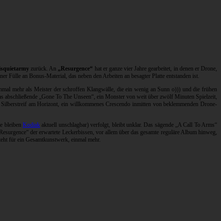
isquietarmy
zurück. An
„Resurgence“
hat er ganze vier Jahre gearbeitet, in denen er Drone,
r Fülle an Bonus-Material, das neben den Arbeiten an besagter Platte entstanden ist.
nmal mehr als Meister der schroffen Klangwälle, die ein wenig an Sunn o))) und die frühen
 Das abschließende „Gone To The Unseen“, ein Monster von weit über zwölf Minuten Spielzeit,
ein Silberstreif am Horizont, ein willkommenes Crescendo inmitten von beklemmenden Drone-
ge bleiben
Kodiak
aktuell unschlagbar) verfolgt, bleibt unklar. Das sägende „A Call To Arms“
„Resurgence“ der erwartete Leckerbissen, vor allem über das gesamte reguläre Album hinweg,
eht für ein Gesamtkunstwerk, einmal mehr.