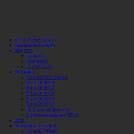
Social Newsstream
Neuerscheinungen
Magazin
Reviews
Interviews
Local Bands
@ Spotify
Neuerscheinungen
Best-Of 2016
Best-Of 2015
Best-Of 2014
Best-Of 2013
Best-Of 2012
Demonic Halloween
Summerpokalypse 2015
Jobs
Impressum / Kontakt
Kontakt / Team