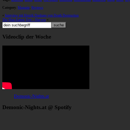
Category
:
Magazin
,
Reviews
«
Interview mit Henrik Danhage von Death Destruction
The Man-Eating Tree – Harvest
»
Videoclip der Woche
Demonic-Nights.at
Demonic-Nights.at @ Spotify