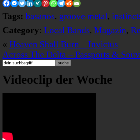
Tags:
basanos
,
groove metal
,
instinct
Category
:
Local Bands
,
Magazin
,
Re
«
Heaven Shall Burn – Invictus
Across The Delta – Passports & Souv
Videoclip der Woche