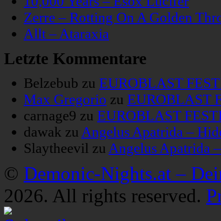
10,000 Years – Esox Lucifer
Zerre – Rotting On A Golden Thr
Allt – Ataraxia
Letzte Kommentare
Belzebub
zu
EUROBLAST FESTIV
Max Gregorio
zu
EUROBLAST FE
carnage9
zu
EUROBLAST FESTIV
dawak
zu
Angelus Apatrida – Hid
Slaytheevil
zu
Angelus Apatrida 
©
Demonic-Nights.at – De
2026. All rights reserved.
P