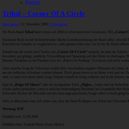
Partner
Tribal – Corner Of A Circle
Heavymaxx
|
12. Dezember 2009
|
0 Comments
Die Rock-Band
Tribal
badet schon seit 2004 in schweizerischen Gewässern. Mit
„Corner O
Emotional Rock ist mit Sicherheit keine falsche Genrebezeichnung der Band selbst, obwohl Tr
Kuschelrock-Sampler zu vergleichen ist, sollte genauso klar sein, wie es für die Band selbst
Sobald man die ersten zwei Tracks von
„Corner Of A Circle“
anspielt, hat man als Zuhörer
besonders gut gelingt, sämtliche Verzweiflung und Spannung auf den Hörer zu übertragen.
Dezente Parallelen zu der Paradise Lost der „Believe In Nothing“-Ära lassen sich nicht verle
Jeder einzelne Song der Schweizer erzählt über verschiedene negative Momente im Leben, in w
um ein vielfaches schwärzer werden können. Doch genau bevor es zu düster wird und der Z
sind, so kann sich dieser dank Gregs Stimme schnell im Song verlieren und in die düstere, m
Egal ob
„Reign Of Silence“
oder der hochgelobte Track
„Higher
„, beide sind
mit Sicherhei
wurde sauber produziert, wenn es auch bei mehrmaligem Durchlauf im Gesamtbild eher Richt
Schweizer-Rocker die Messlatte mit den oben angesprochenen Songs selbst so hoch gelegt ha
Alles in allem kann man sich sicher sein, dass die Band-Kollegen von Tribal den Schweizer K
Wertung: 8/10
Erhältlich seit: 11.09.2009
Erhältlich über: Fastball Music (Sony Music)