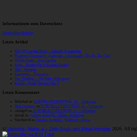
Informationen zum Datenschutz
Datenschutz-Hinweis
Letzte Artikel
Din Of Celestial Birds – Takeoffs & Landings
Phantom Corporation / Catbreath – Commando / Die By The Claw
10,000 Years – Esox Lucifer
Zerre – Rotting On A Golden Throne
Allt – Ataraxia
Knumears – Directions
Dry Wedding – The Back Of Beyond
Kal-El – Astral Voyager Vol. 2
Letzte Kommentare
Belzebub
zu
EUROBLAST FESTIVAL 11 – Verlosung
Max Gregorio
zu
EUROBLAST FESTIVAL 11 – Verlosung
carnage9
zu
EUROBLAST FESTIVAL 11 – Verlosung
dawak
zu
Angelus Apatrida – Hidden Evolution
Slaytheevil
zu
Angelus Apatrida – Hidden Evolution
©
Demonic-Nights.at – Dein Rock- und Metal-Webzine
2026. All rig