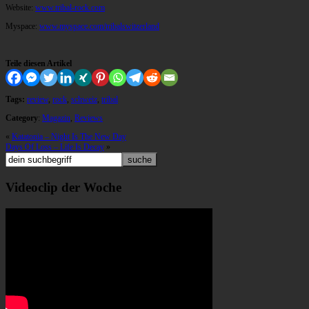
Website:
www.tribal-rock.com
Myspace:
www.myspace.com/tribalswitzerland
Teile diesen Artikel
Tags:
review
,
rock
,
schweiz
,
tribal
Category
:
Magazin
,
Reviews
«
Katatonia – Night Is The New Day
Days Of Loss – Life Is Decay
»
Videoclip der Woche