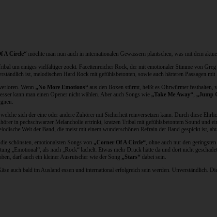
f A Circle“
möchte man nun auch in internationalen Gewässern plantschen, was mit dem aktuel
ibal um einiges vielfältiger zockt. Facettenreicher Rock, der mit emotionaler Stimme von Greg
verständlich ist, melodischen Hard Rock mit gefühlsbetonten, sowie auch härteren Passagen mit 
 verloren. Wenn
„No More Emotions“
aus den Boxen stürmt, heißt es Ohrwürmer festhalten, vi
 Besser kann man einen Opener nicht wählen. Aber auch Songs wie
„Take Me Away“
,
„Jump O
ugnen.
elche sich der eine oder andere Zuhörer mit Sicherheit reinversetzen kann. Durch diese Ehrlic
uhörer in pechschwarzer Melancholie ertrinkt, kratzen Tribal mit gefühlsbetontem Sound un
elodische Welt der Band, die meist mit einem wunderschönen Refrain der Band gespickt ist, ab
t die schönsten, emotionalsten Songs von
„Corner Of A Circle“
, ohne auch nur den geringste
ung „Emotional“, als nach „Rock“ lächelt. Etwas mehr Druck hätte da und dort nicht geschade
ben, darf auch ein kleiner Ausrutscher wie der Song
„Stars“
dabei sein.
äse auch bald im Ausland essen und international erfolgreich sein werden. Unverständlich. Die