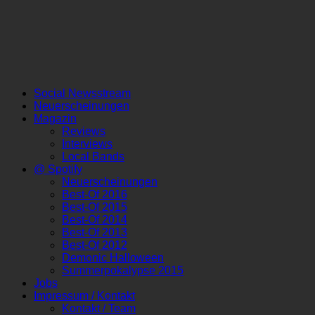
Social Newsstream
Neuerscheinungen
Magazin
Reviews
Interviews
Local Bands
@ Spotify
Neuerscheinungen
Best-Of 2016
Best-Of 2015
Best-Of 2014
Best-Of 2013
Best-Of 2012
Demonic Halloween
Summerpokalypse 2015
Jobs
Impressum / Kontakt
Kontakt / Team