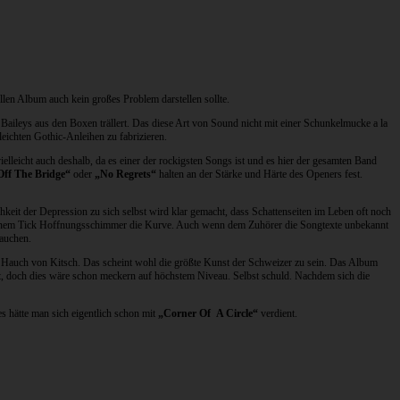
len Album auch kein großes Problem darstellen sollte.
 Baileys aus den Boxen trällert. Das diese Art von Sound nicht mit einer Schunkelmucke a la
leichten Gothic-Anleihen zu fabrizieren.
elleicht auch deshalb, da es einer der rockigsten Songs ist und es hier der gesamten Band
ff The Bridge“
oder
„No Regrets“
halten an der Stärke und Härte des Openers fest.
hkeit der Depression zu sich selbst wird klar gemacht, dass Schattenseiten im Leben oft noch
d einem Tick Hoffnungsschimmer die Kurve. Auch wenn dem Zuhörer die Songtexte unbekannt
tauchen.
n Hauch von Kitsch. Das scheint wohl die größte Kunst der Schweizer zu sein. Das Album
t, doch dies wäre schon meckern auf höchstem Niveau. Selbst schuld. Nachdem sich die
s hätte man sich eigentlich schon mit
„Corner Of A Circle“
verdient.